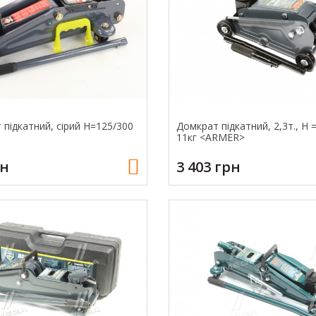
 підкатний, сірий H=125/300
Домкрат підкатний, 2,3т., Н 
11кг <ARMER>
рн
3 403 грн