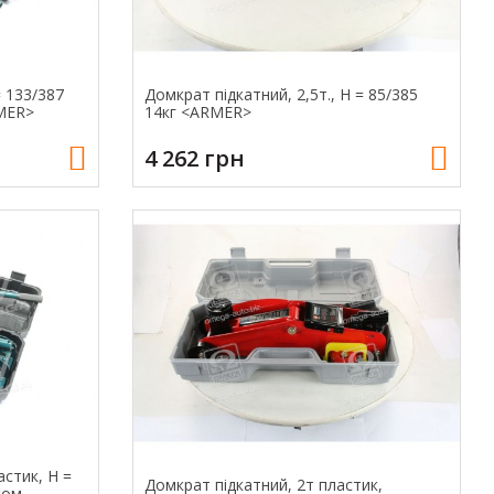
= 133/387
Домкрат підкатний, 2,5т., Н = 85/385
RMER>
14кг <ARMER>
4 262 грн
астик, Н =
Домкрат підкатний, 2т пластик,
ком