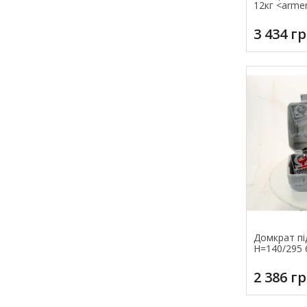
12кг <аrme
3 434 г
Домкрат пі
H=140/295 
2 386 г