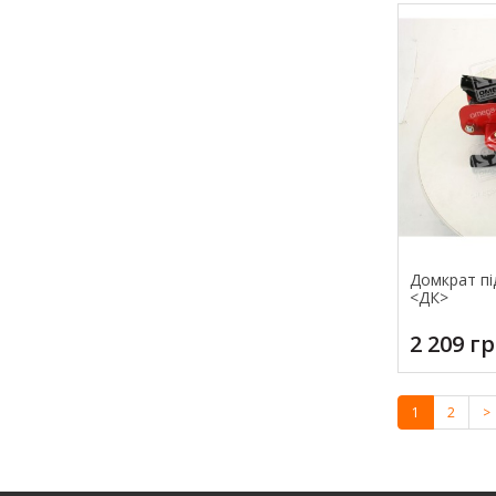
Домкрат під
<ДК>
2 209 г
1
2
>