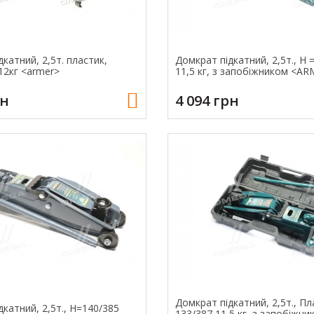
катний, 2,5т. пластик,
Домкрат підкатний, 2,5т., Н 
12кг <аrmer>
11,5 кг, з запобіжником <A
рн
4 094 грн
Домкрат підкатний, 2,5т., Пл
катний, 2,5т., Н=140/385
133/387 11,5 кг, з запобіжни