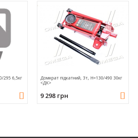
0/295 6,5кг
Домкрат підкатний, 3т, H=130/490 30кг
<ДК>
9 298 грн