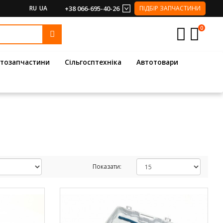
RU
UA
+38 066-695-40-26
ПІДБІР ЗАПЧАСТИНИ
0
тозапчастини
Сільгосптехніка
Автотовари
Показати: