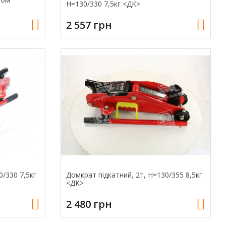
H=130/330 7,5кг <ДК>
2 557 грн
0/330 7,5кг
Домкрат підкатний, 2т, H=130/355 8,5кг
<ДК>
2 480 грн