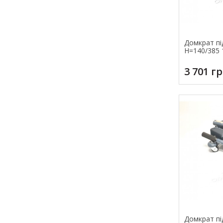
Домкрат під
Н=140/385 
3 701 г
Домкрат під