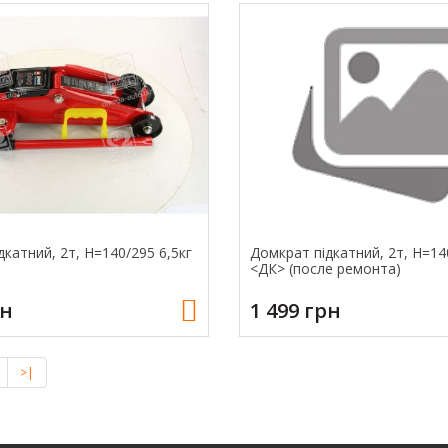
катний, 2т, H=140/295 6,5кг
Домкрат підкатний, 2т, H=14
<ДК> (после ремонта)
рн
1 499 грн
>|