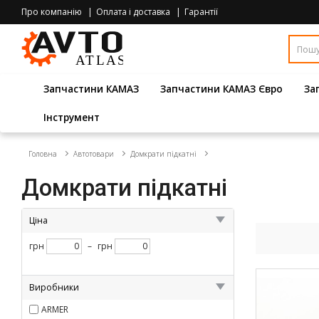
Про компанію
Оплата і доставка
Гарантії
Запчастини КАМАЗ
Запчастини КАМАЗ Євро
За
Інструмент
Головна
Автотовари
Домкрати підкатні
Домкрати підкатні
Ціна
грн
–
грн
Виробники
ARMER