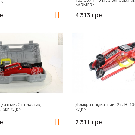
r>
<ARMER>
рн
4 313 грн
дкатний, 2т пластик,
Домкрат підкатний, 2т, H=13
6,5кг <ДК>
<ДК>
рн
2 311 грн