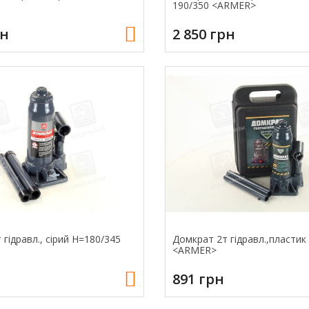
190/350 <ARMER>
рн
2 850 грн
гідравл., сірий H=180/345
Домкрат 2т гідравл.,пластик
<ARMER>
891 грн