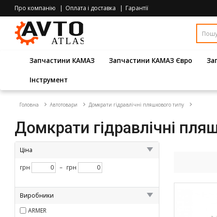
Про компанію
Оплата і доставка
Гарантії
Запчастини КАМАЗ
Запчастини КАМАЗ Євро
За
Інструмент
Головна
Автотовари
Домкрати гідравлічні пляшкового типу
Домкрати гідравлічні пля
Ціна
грн
–
грн
Виробники
ARMER