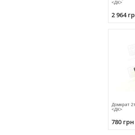
<ДК>
2 964 г
Домкрат 2т 
<ДК>
780 грн