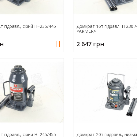
 гідравл., сірий H=235/445
Домкрат 16т гiдравл. H 230 /
<ARMER>
рн
2 647 грн
 гідравл., сірий H=245/455
Домкрат 20т гидравл., низьк