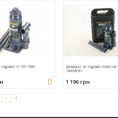
гідравл. H 195 /380
Домкрат 4т гідравл.,пластик
<ARMER>
рн
1 196 грн
>
>|