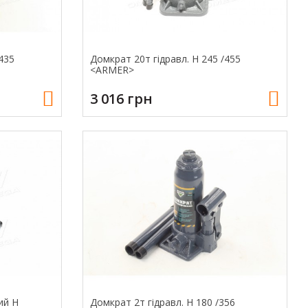
435
Домкрат 20т гiдравл. H 245 /455
<ARMER>
3 016 грн
ий H
Домкрат 2т гідравл. H 180 /356