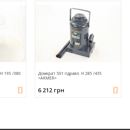
 H 195 /380
Домкрат 50т гiдравл. H 285 /435
<ARMER>
6 212 грн