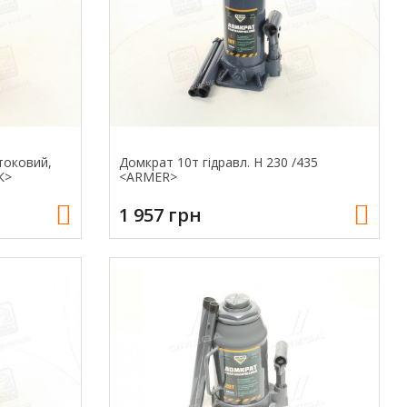
токовий,
Домкрат 10т гiдравл. H 230 /435
К>
<ARMER>
1 957 грн