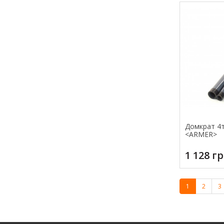
Домкрат 4т 
<ARMER>
1 128 г
1
2
3