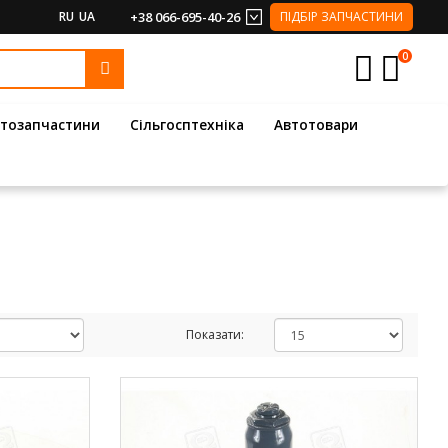
RU
UA
+38 066-695-40-26
ПІДБІР ЗАПЧАСТИНИ
0
тозапчастини
Сільгосптехніка
Автотовари
Показати: