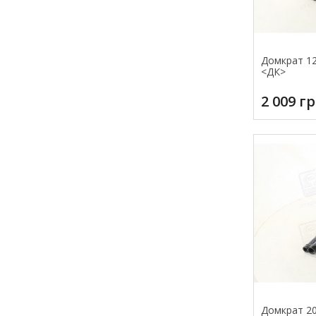
Домкрат 12т
<ДК>
2 009 г
Домкрат 20т