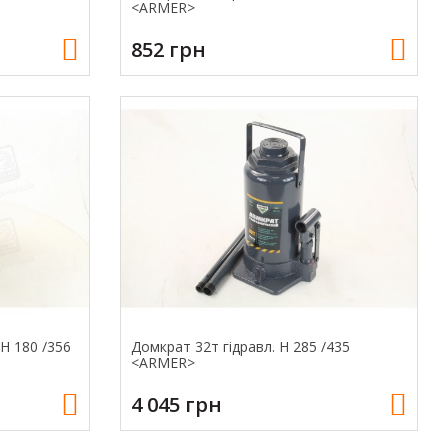
<ARMER>
852 грн
 H 180 /356
Домкрат 32т гiдравл. H 285 /435
<ARMER>
4 045 грн