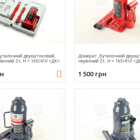
утилочний двухштоковий,
Домкрат ,бутилочний двухш
рвоний 2т, H = 165/410 <ДК>
червоний 2т, H = 165/410 <Д
рн
1 500 грн