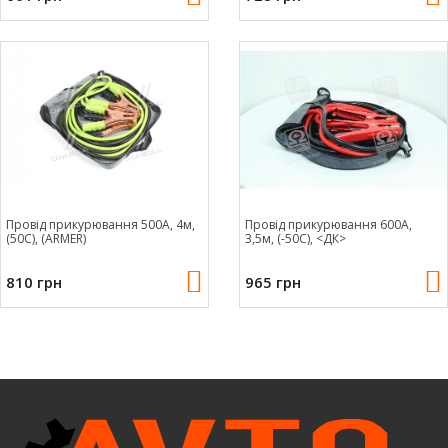
Провід прикурювання 500А, 4м,
Провід прикурювання 600А,
(50С), (ARMER)
3,5м, (-50С), <ДК>
810 грн
965 грн