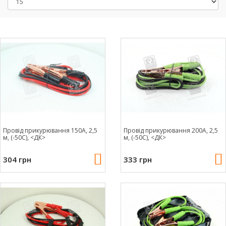
Провід прикурювання 150А, 2,5
Провід прикурювання 200А, 2,5
м, (-50С), <ДК>
м, (-50С), <ДК>
304 грн
333 грн