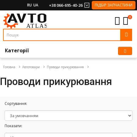
RU
UA
+38 066-695-40-26
ПІДБІР ЗАПЧАСТИНИ
0
Категорії
Головна
Автотовари
Проводи прикурювання
Проводи прикурювання
Сортування:
Показати: