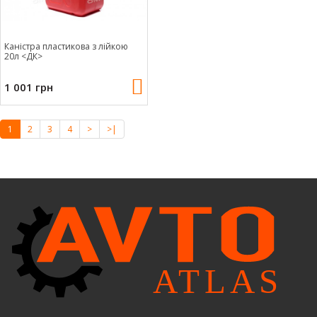
Каністра пластикова з лійкою
20л <ДК>
1 001 грн
1
2
3
4
>
>|