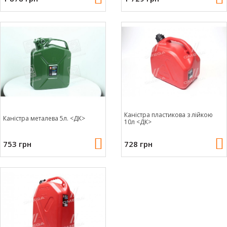
Каністра пластикова з лійкою
Каністра металева 5л. <ДК>
10л <ДК>
753 грн
728 грн