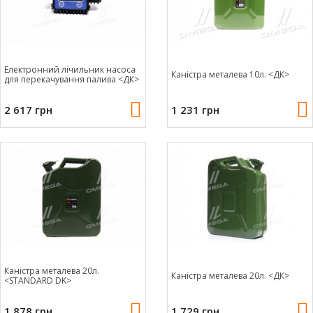
Електронний лічильник насоса
Каністра металева 10л. <ДК>
для перекачування палива <ДК>
2 617 грн
1 231 грн
Каністра металева 20л.
Каністра металева 20л. <ДК>
<STANDARD DK>
1 878 грн
1 729 грн