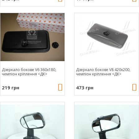
Дзеркало бокове V6 360x180,
Дзеркало бокове V8 420x200,
чемпіон кріплення <ДК>
чемпіон кріплення <ДК>
219 грн
473 грн