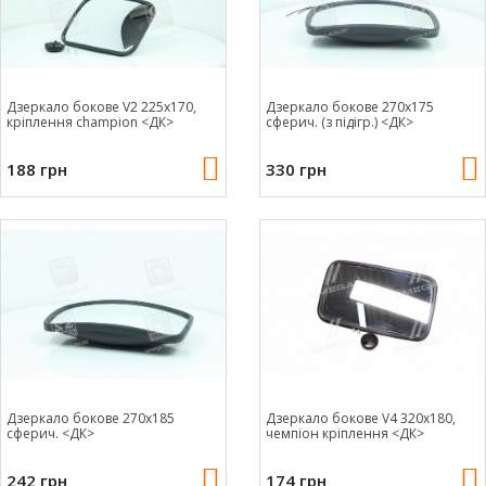
Дзеркало бокове V2 225x170,
Дзеркало бокове 270х175
крiплення champion <ДК>
сферич. (з підігр.) <ДК>
188 грн
330 грн
Дзеркало бокове 270х185
Дзеркало бокове V4 320x180,
сферич. <ДК>
чемпіон кріплення <ДК>
242 грн
174 грн