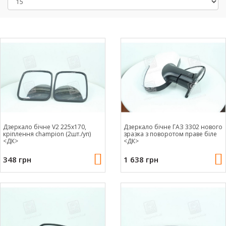
Дзеркало бічне V2 225x170,
Дзеркало бічне ГАЗ 3302 нового
крiплення champion (2шт./уп)
зразка з поворотом праве бiле
<ДК>
<ДК>
348 грн
1 638 грн