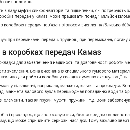
йозних поломок.
ь з ладу муфти синхронізаторів та підшипники, які потребують за
оробка передач у Камазі може працювати понад 1 мільйон кіломе
 коробкою передач пов'язані зі зносом зчеплення (близько 60% 
шум при перемиканні передач, труднощі при перемиканні, погану с
 в коробках передач Камаз
окладки для забезпечення надійності та довговічності роботи ме
и зчеплення. Вона виконана із спеціального гумового матеріалу
 важливо для роботи коробки у складних умовах експлуатації, нап
мові ущільнювачі, наприклад, манжети, кільця та прокладки. Вони
ад, манжета валового вузла перешкоджає попаданню води та бруд
і елементи, такі як пружні муфти, пружини і т.д. Вони забезпе
робів і прокладок, що застосовуються, безпосередньо впливає на
ізму, що може спричинити серйозні наслідки. Тому важливо звер