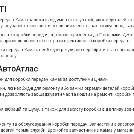
ТІ
ередач Камаз залежить від умов експлуатації, якості деталей та
говуванні та змінювати їх при виявленні ознак зношування, таки
ла з коробки передач, що може призвести до її поломки. Деякі з
 призведе до витоків і втрати ефективності коробки передач.
ки передач Камаз, необхідно регулярно перевіряти стан прокладо
ак зносу.
АвтоАтлас
ини для коробки передач Камаз за доступними цінами.
н, які необхідні для ремонту або заміни окремих деталей коро
екти дозволяють заощаджувати час та кошти на ремонті коробки 
я вібрацій та шуму, а також для захисту коробки від впливу зов
онту та обслуговування коробки передач. Запчастини є високоя
довгий термін служби. Бронюйте запчастини на Камаз у магазині