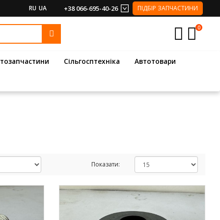
RU
UA
+38 066-695-40-26
ПІДБІР ЗАПЧАСТИНИ
0
тозапчастини
Сільгосптехніка
Автотовари
Показати: