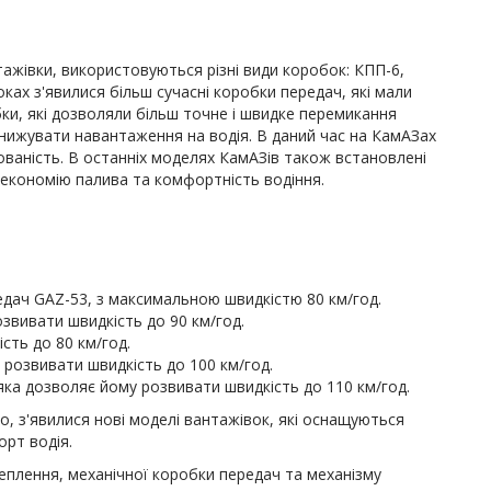
ажівки, використовуються різні види коробок: КПП-6,
ках з'явилися більш сучасні коробки передач, які мали
ки, які дозволяли більш точне і швидке перемикання
знижувати навантаження на водія. В даний час на КамАЗах
ованість. В останніх моделях КамАЗів також встановлені
економію палива та комфортність водіння.
дач GAZ-53, з максимальною швидкістю 80 км/год.
звивати швидкість до 90 км/год.
сть до 80 км/год.
розвивати швидкість до 100 км/год.
яка дозволяє йому розвивати швидкість до 110 км/год.
о, з'явилися нові моделі вантажівок, які оснащуються
рт водія.
еплення, механічної коробки передач та механізму