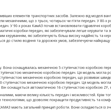
віших елементів транспортних засобів. Залежно від моделі вант
ли механічними, що з трьох, чотирьох чи п'яти передач. У 80-х ро
дач. У 90-х роках КамАЗ почав встановлювати гідравлічні короб
оматичні коробки передач, які забезпечували легше керувати та 
м керуванням, які забезпечують більш високу надійність та кер
ся до стилю водіння та дорожніх умов, забезпечуючи найкращу 
ку. Вона оснащувалась механічною 5-ступінчастою коробкою пере
0-ступінчастою механічною коробкою передач. Ця модель могла ро
-ступінчастою механічною коробкою передач, що розвиває швидкі
10-ступінчастою механічною коробкою передач. Ця модель могла 
а. Він оснащується автоматичною 16-ступінчастою коробкою ZF, 
налими, маючи велику кількість передач і можливостей. Крім тог
 технологіями, що дозволяє покращити продуктивність та комфо
 КАМАЗ мають загальний принцип роботи. Вони складаються із зч