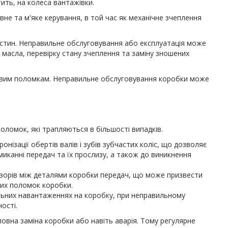
ть, на колеса вантажівки.
не та м'яке керування, в той час як механічне зчеплення
стин. Неправильне обслуговування або експлуатація може
масла, перевірку стану зчеплення та заміну зношених
ливим поломкам. Неправильне обслуговування коробки може
оломок, які трапляються в більшості випадків.
ізації обертів валів і зубів зубчастих коліс, що дозволяє
иканні передач та їх прослизу, а також до виникнення
азорів між деталями коробки передач, що може призвести
них поломок коробки.
ильних навантаженнях на коробку, при неправильному
ості.
овна заміна коробки або навіть аварія. Тому регулярне