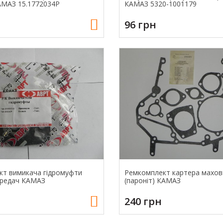
АМАЗ 15.1772034Р
КАМАЗ 5320-1001179
96 грн
т вимикача гідромуфти
Ремкомплект картера махов
ередач КАМАЗ
(пароніт) КАМАЗ
240 грн