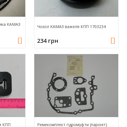
ника КАМАЗ
Чохол КАМАЗ важеля КПП 1703234
234 грн
и КПП
Ремекомплект гідромуфти (пароніт)