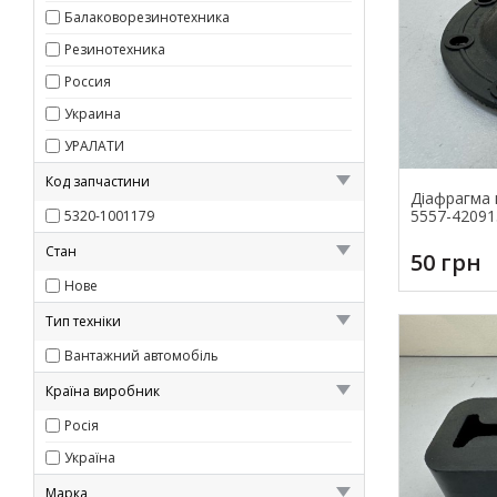
Балаковорезинотехника
Резинотехника
Россия
Украина
УРАЛАТИ
Код запчастини
Діафрагма 
5557-42091
5320-1001179
Стан
50 грн
Нове
Тип техніки
Вантажний автомобіль
Країна виробник
Росія
Україна
Марка