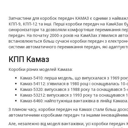
Запчастини для коробок передач КАМАЗ є одними з найважли
КПП-9, КПП-12 та інші. Перші коробки передач на КамАЗах бу
синхронізатори та дозволяли комфортніше перемикання пере
передач. На початку 2000-х років на КамАЗах з'явилися авт
встановлюються більш сучасні коробки передач з електронни
системи автоматичного перемикання передач, які адаптують
КПП Камаз
Коробки різних моделей Камаза:
Камаз-5410: перша модель, що випускалася з 1969 ро
Камаз-54112: з'явилася в 1980 році і оснащувалась 1
Камаз-5320: випускався з 1988 року та оснащувався 5
Камаз-53212: випускався з 1993 року та оснащувався 
Камаз-6460: найпотужніша вантажівка в лінійці Камаз
З плином часу, коробки передач на Камазі стали більш доско
автоматичними коробками передач та іншими інноваційними
Але, незалежно від моделі вантажівки, усі коробки передач