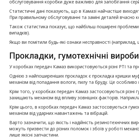
обслуговування коробки дуже важливо для запобігання сер
Статистичні дані показують, що в Камазі найчастіше виходят
При правильному обслуговуванні та заміні деталей вчасно к
Також статистика показує, що найбільш поширені проблеми з
випадків).
Якщо ви помітили будь-які ознаки несправності (наприклад, 
Прокладки, гумотехнічні вироби
У коробках передач Камаз використовуються різні РТІ та пр
Однією з найпоширеніших прокладок є прокладка кришки муфт
механізм від попадання вологи, пилу та бруду. Це особливо
Крім того, у коробках передач Камаз застосовуються різні гу
захищають механізм від впливу зовнішніх факторів. Наприкл
Крім цього, в коробках передач Камаз застосовуються гумов
механізм від ударних навантажень та вібрацій.
Варто зазначити, що якість і надійність резинотехнічних ви
можуть призвести до різних поломок і збоїв у роботі механ
лише якісні запчастини.