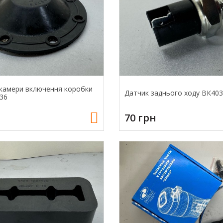
камери включення коробки
Датчик заднього ходу ВК403
36
70 грн