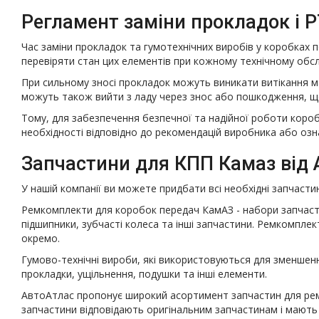
Регламент заміни прокладок і Р
Час заміни прокладок та гумотехнічних виробів у коробках п
перевіряти стан цих елементів при кожному технічному обслу
При сильному зносі прокладок можуть виникати витікання мас
можуть також вийти з ладу через знос або пошкодження, що
Тому, для забезпечення безпечної та надійної роботи короб
необхідності відповідно до рекомендацій виробника або озн
Запчастини для КПП Камаз від 
У нашій компанії ви можете придбати всі необхідні запчаст
Ремкомплекти для коробок передач КамАЗ - набори запчасти
підшипники, зубчасті колеса та інші запчастини. Ремкомпл
окремо.
Гумово-технічні вироби, які використовуються для зменшенн
прокладки, ущільнення, подушки та інші елементи.
АвтоАтлас пропонує широкий асортимент запчастин для рем
запчастини відповідають оригінальним запчастинам і мають 