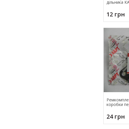
дільника К
12 грн
Ремкомплек
коробки п
24 грн