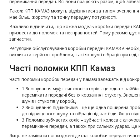
перемикання передач. Всі вони працюють разом, щоб забезп
Також КПП КАМАЗ можуть відрізнятися за типом зчеплення - 
має більш жорстку та точну передачу потужності.
Важливо відзначити, що кожна модель коробки передач КАМ
призвести до поломок та несправностей. Тому рекомендуєть
запчастин.
Регулярне обслуговування коробки передач КАМАЗ є необхі
викликати серйозні проблеми, такі як шум і вібрації при їзді
Часті поломки КПП Камаз
Часті поломки коробок передач у Камазі залежать від конкре
1 Зношування муфт синхронізаторів - це одна з найбіл
перемикати передачі без їх ковзання і стукоту. Зноше
шумів і стукотів у коробці.
2 Зношування підшипників - це ще одна поширена про
до підвищеного шуму та вібрації під час їзди. Якщо п
3 Поломка зубчастих коліс – зубчасті колеса є ключо
перемиканні передач, а також при сильних ударах. Це
Якщо не замінити пошкоджені деталі коробки передач вчасно