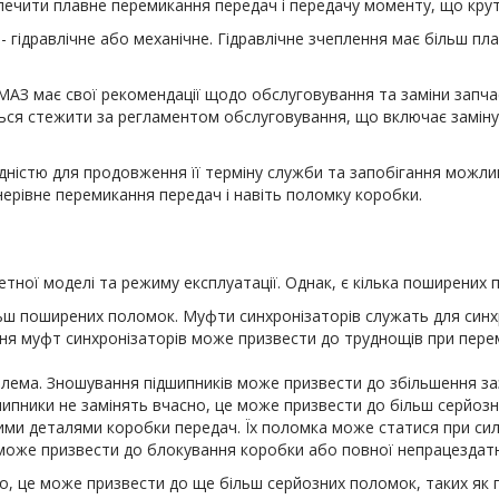
ечити плавне перемикання передач і передачу моменту, що крути
гідравлічне або механічне. Гідравлічне зчеплення має більш плав
АЗ має свої рекомендації щодо обслуговування та заміни запча
ся стежити за регламентом обслуговування, що включає заміну 
дністю для продовження її терміну служби та запобігання мож
, нерівне перемикання передач і навіть поломку коробки.
тної моделі та режиму експлуатації. Однак, є кілька поширених п
ьш поширених поломок. Муфти синхронізаторів служать для синхрон
ння муфт синхронізаторів може призвести до труднощів при перем
блема. Зношування підшипників може призвести до збільшення з
ідшипники не замінять вчасно, це може призвести до більш серйоз
вими деталями коробки передач. Їх поломка може статися при с
 може призвести до блокування коробки або повної непрацездатн
, це може призвести до ще більш серйозних поломок, таких як п