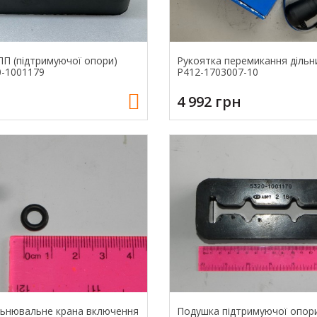
П (підтримуючої опори)
Рукоятка перемикання діль
-1001179
Р412-1703007-10
4 992 грн
льнювальне крана включення
Подушка підтримуючої опор