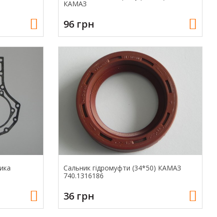
КАМАЗ
96 грн
ика
Сальник гідромуфти (34*50) КАМАЗ
740.1316186
36 грн