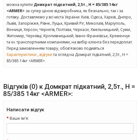
можна купити
Домкрат підкатний, 2,5т., Н = 85/385 14кг
<ARMER>
за супер ціною від виробника, як безнально, так і за
готівку. Доставляємо у всі міста України: Київ, Одеса, Харків, Дніпро,
Львів, Запоріжжя, Рівне, Луцьк, Кривий Ріг, Миколаїв, Маріуполь,
Вінниця, Херсон, Чернігів, Полтава, Черкаси, Хмельницький, Суми,
Житомир, Чернівці, Кропивницький, Івано-Франківськ, Кременчук
та ін. транспортними компаніями, на вибір клієнта без передоплат.
Перед замовленням товару, обов'язково подивіться
Характеристики
,
відгуки
та огляд на Домкрат підкатний, 2,5т., Н =
85/385 14кг <ARMER>.
Відгуків (0) к Домкрат підкатний, 2,5т., Н =
85/385 14кг <ARMER>:
Написати відгук
Ваше ім'я: