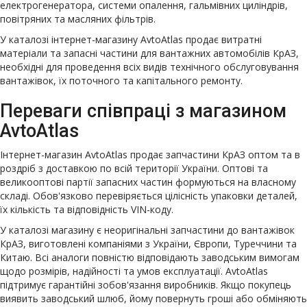
електрогенератора, системи опалення, гальмівних циліндрів,
повітряних та масляних фільтрів.
У каталозі інтернет-магазину AvtoAtlas продає витратні
матеріали та запасні частини для вантажних автомобілів КрАЗ,
необхідні для проведення всіх видів технічного обслуговування
вантажівок, їх поточного та капітального ремонту.
Переваги співпраці з магазином
AvtoAtlas
Інтернет-магазин AvtoAtlas продає запчастини КрАЗ оптом та в
роздріб з доставкою по всій території України. Оптові та
великооптові партії запасних частин формуються на власному
складі. Обов'язково перевіряється цілісність упаковки деталей,
їх кількість та відповідність VIN-коду.
У каталозі магазину є неоригінальні запчастини до вантажівок
КрАЗ, виготовлені компаніями з України, Європи, Туреччини та
Китаю. Всі аналоги повністю відповідають заводським вимогам
щодо розмірів, надійності та умов експлуатації. AvtoAtlas
підтримує гарантійні зобов'язання виробників. Якщо покупець
виявить заводський шлюб, йому повернуть гроші або обміняють