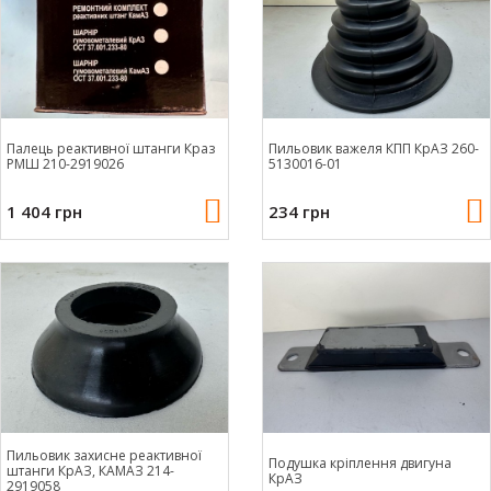
Палець реактивної штанги Краз
Пильовик важеля КПП КрАЗ 260-
РМШ 210-2919026
5130016-01
1 404 грн
234 грн
Пильовик захисне реактивної
Подушка кріплення двигуна
штанги КрАЗ, КАМАЗ 214-
КрАЗ
2919058