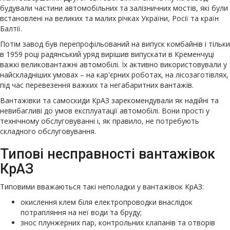
будували частини автомобільних та залізничних мостів, які були
встановлені на великих та малих річках України, Росії та країн
Балтії.
Потім завод був перепрофільований на випуск комбайнів і тільки
в 1959 році радянський уряд вирішив випускати в Кременчуці
важкі великовантажні автомобілі. Їх активно використовували у
найскладніших умовах – на кар'єрних роботах, на лісозаготівлях,
під час перевезення важких та негабаритних вантажів.
Вантажівки та самоскиди КрАЗ зарекомендували як надійні та
невибагливі до умов експлуатації автомобілі. Вони прості у
технічному обслуговуванні і, як правило, не потребують
складного обслуговування.
Типові несправності вантажівок
КрАЗ
Типовими вважаються такі неполадки у вантажівок КрАЗ:
окислення клем біля електропроводки внаслідок
потрапляння на неї води та бруду;
знос плунжерних пар, контрольних клапанів та отворів