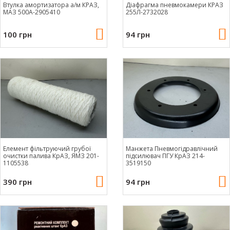
Втулка амортизатора а/м КРАЗ,
Діафрагма пневмокамери КРАЗ
МАЗ 500А-2905410
255Л-2732028
100 грн
94 грн
Елемент фільтруючий грубої
Манжета Пневмогідравлічний
очистки палива КрАЗ, ЯМЗ 201-
підсилювач ПГУ КрАЗ 214-
1105538
3519150
390 грн
94 грн