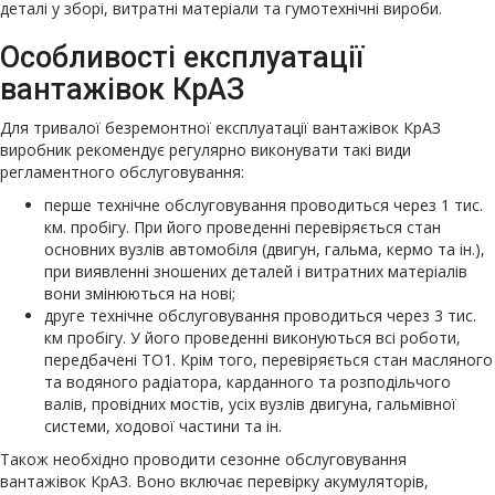
деталі у зборі, витратні матеріали та гумотехнічні вироби.
Особливості експлуатації
вантажівок КрАЗ
Для тривалої безремонтної експлуатації вантажівок КрАЗ
виробник рекомендує регулярно виконувати такі види
регламентного обслуговування:
перше технічне обслуговування проводиться через 1 тис.
км. пробігу. При його проведенні перевіряється стан
основних вузлів автомобіля (двигун, гальма, кермо та ін.),
при виявленні зношених деталей і витратних матеріалів
вони змінюються на нові;
друге технічне обслуговування проводиться через 3 тис.
км пробігу. У його проведенні виконуються всі роботи,
передбачені ТО1. Крім того, перевіряється стан масляного
та водяного радіатора, карданного та розподільчого
валів, провідних мостів, усіх вузлів двигуна, гальмівної
системи, ходової частини та ін.
Також необхідно проводити сезонне обслуговування
вантажівок КрАЗ. Воно включає перевірку акумуляторів,