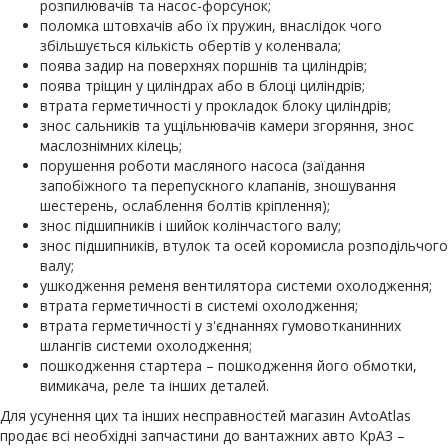
розпилювачів та насос-форсунок;
поломка штовхачів або їх пружин, внаслідок чого
збільшується кількість обертів у коленвала;
поява задир на поверхнях поршнів та циліндрів;
поява тріщин у циліндрах або в блоці циліндрів;
втрата герметичності у прокладок блоку циліндрів;
знос сальників та ущільнювачів камери згоряння, знос
маслознімних кілець;
порушення роботи масляного насоса (заїдання
запобіжного та перепускного клапанів, зношування
шестерень, ослаблення болтів кріплення);
знос підшипників і шийок колінчастого валу;
знос підшипників, втулок та осей коромисла розподільчого
валу;
ушкодження ременя вентилятора системи охолодження;
втрата герметичності в системі охолодження;
втрата герметичності у з'єднаннях гумовотканинних
шлангів системи охолодження;
пошкодження стартера – пошкодження його обмотки,
вимикача, реле та інших деталей.
Для усунення цих та інших несправностей магазин AvtoAtlas
продає всі необхідні запчастини до вантажних авто КрАЗ –