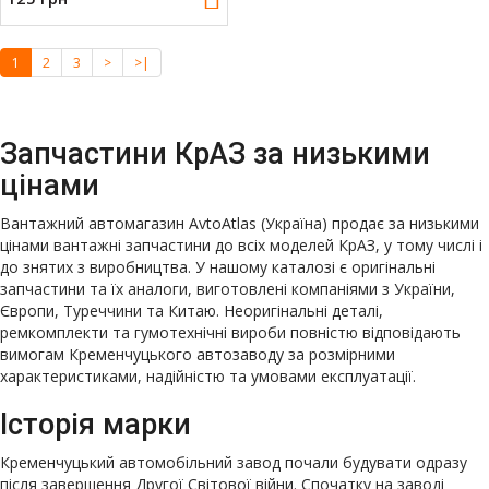
1
2
3
>
>|
Запчастини КрАЗ за низькими
цінами
Вантажний автомагазин AvtoAtlas (Україна) продає за низькими
цінами вантажні запчастини до всіх моделей КрАЗ, у тому числі і
до знятих з виробництва. У нашому каталозі є оригінальні
запчастини та їх аналоги, виготовлені компаніями з України,
Європи, Туреччини та Китаю. Неоригінальні деталі,
ремкомплекти та гумотехнічні вироби повністю відповідають
вимогам Кременчуцького автозаводу за розмірними
характеристиками, надійністю та умовами експлуатації.
Історія марки
Кременчуцький автомобільний завод почали будувати одразу
після завершення Другої Світової війни. Спочатку на заводі