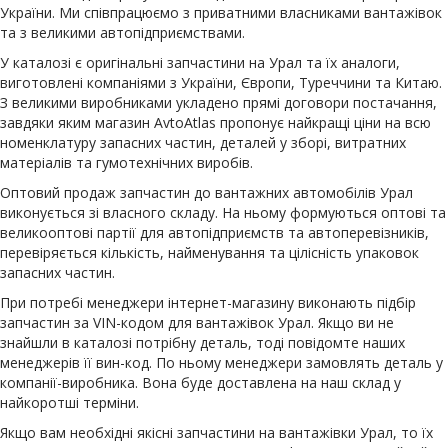
України. Ми співпрацюємо з приватними власниками вантажівок
та з великими автопідприємствами.
У каталозі є оригінальні запчастини на Урал та їх аналоги,
виготовлені компаніями з України, Європи, Туреччини та Китаю.
З великими виробниками укладено прямі договори постачання,
завдяки яким магазин AvtoAtlas пропонує найкращі ціни на всю
номенклатуру запасних частин, деталей у зборі, витратних
матеріалів та гумотехнічних виробів.
Оптовий продаж запчастин до вантажних автомобілів Урал
виконується зі власного складу. На ньому формуються оптові та
великооптові партії для автопідприємств та автоперевізників,
перевіряється кількість, найменування та цілісність упаковок
запасних частин.
При потребі менеджери інтернет-магазину виконають підбір
запчастин за VIN-кодом для вантажівок Урал. Якщо ви не
знайшли в каталозі потрібну деталь, тоді повідомте наших
менеджерів її вин-код. По ньому менеджери замовлять деталь у
компанії-виробника. Вона буде доставлена на наш склад у
найкоротші терміни.
Якщо вам необхідні якісні запчастини на вантажівки Урал, то їх