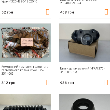
Урал-4320 4320-1302040
2304096-93-94
62 грн
468 грн
Ремонтний комплект головного
Циліндр гальмівний УРАЛ 375-
гальмівного крана УРАЛ 375-
3501030-10
3514005
312 грн
936 грн