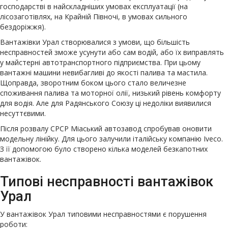
господарстві в найскладніших умовах експлуатації (на
лісозаготівлях, на Крайній Півночі, в умовах сильного
бездоріжжя).
Вантажівки Урал створювалися з умови, що більшість
несправностей зможе усунути або сам водій, або їх виправлять
у майстерні автотранспортного підприємства. При цьому
вантажні машини невибагливі до якості палива та мастила.
Щоправда, зворотним боком цього стало величезне
споживання палива та моторної олії, низький рівень комфорту
для водія. Але для Радянського Союзу ці недоліки виявилися
несуттєвими.
Після розвалу СРСР Міаський автозавод спробував оновити
модельну лінійку. Для цього залучили італійську компанію Iveco.
З її допомогою було створено кілька моделей безкапотних
вантажівок.
Типові несправності вантажівок
Урал
У вантажівок Урал типовими несправностями є порушення
роботи: