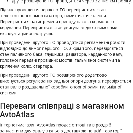
друге розширене ТО проводиться через 32 тис. км пробігу.
Під час проведення першого ТО перевіряється стан
телескопічного амортизатора, вимикача зчеплення.
Перевіряється натяг ременя приводу насоса кермового
керування. Перевіряється стан двигуна згідно з вимогами
експлуатаційної інструкції.
При проведенні другого ТО проводяться регламентні роботи
відповідно до вимог першого ТО, а крім того, перевіряється
стан паливного бака, глушника, радіатора, карданного валу,
головної передачі провідних мостів, гальмівної системи та
кріплення коліс, стартера.
При проведенні другого ТО розширеного додатково
виконується регулювання задньої опори двигуна, перевіряється
стан валів роздавальної коробки, опорної рами, гальмівної
системи.
Переваги співпраці з магазином
AvtoAtlas
Інтернет-магазин AvtoAtlas продає оптові та в роздріб
запчастини для Уралу з їхньою доставкою по всій території