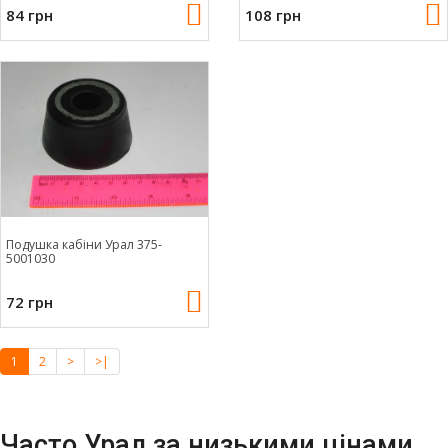
84 грн
108 грн
Подушка кабіни Урал 375-
5001030
72 грн
1
2
>
>|
Часто Урал за низькими цінами