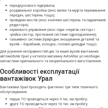
передпускового підігрівача;
роздавальної коробки (знос вилки та муфти перемикання
передач, шестерень тощо);
провідних мостів (знос конічних шестерень та підшипників
редуктора);
кермового управління (знос пари «черв'як-сектор» і
«рейка-сектор, протікання системи гідропідсилення);
гальмівної системи (природне зношування деталей та
вузлів – барабанів, колодок, головні циліндри тощо).
Для усунення несправностей цих та інших вузлів вантажних
автомобілів Урал у каталозі магазину AvtoAtlas усі необхідні
запчастини оригінального та неоригінального виготовлення.
Особливості експлуатації
вантажівок Урал
Вантажівки Урал проходять фактично три типи технічного
обслуговування:
перше ТО проводиться через 4 тис. км пробігу;
друге ТО проводиться через 16 тис. км пробігу;