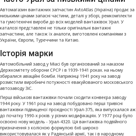
Автомагазин вантажних запчастин AvtoAtlas (Україна) продає за
низькими цінами запасні частини, деталі у зборі, ремкомплекти
та гумотехнічні вироби до всіх моделей вантажівок Урал. У
каталозі представлені не тільки оригінальні вантажні
запчастини, але також їх аналоги, виготовлені компаніями з
України, Європи, Туреччини та Китаю.
Історія марки
Автомобільний завод у Міасі був організований за наказом
Держкомітету оборони СРСР і в 1939-1941 роках. на ньому
збиралися авіаційні бомби. Наприкінці 1941 року на заводі
розмістили виробничі потужності евакуйованого московського
автозаводу ЗіС.
Перші військові вантажівки почали сходити конвеєра заводу
1944 року. У 1961 році на заводі побудовано перші тривісні
вантажівки підвищеної прохідності Урал-375, яка випускалася аж
до початку 1990-х років. у різних модифікаціях. У 1977 році було
освоєно нову модель - Урал-4320. Ця вантажівка подвійного
призначення з колісною формулою 6х6 широко
використовувалася як у Радянській армії, так і в народному