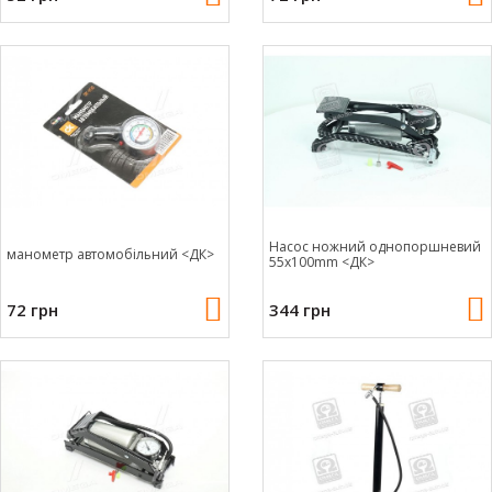
Насос ножний однопоршневий
манометр автомобільний <ДК>
55x100mm <ДК>
72 грн
344 грн