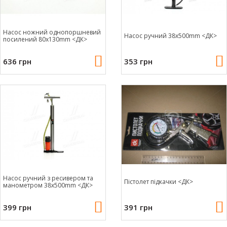
Насос ножний однопоршневий
Насос ручний 38x500mm <ДК>
посилений 80x130mm <ДК>
636 грн
353 грн
Насос ручний з ресивером та
Пістолет підкачки <ДК>
манометром 38x500mm <ДК>
399 грн
391 грн