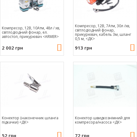
Компресор, 12В, 7Атм, 30л /хв,
Компресор, 12В, 10Атм, 48л / хв,
світлодіодний фонар,
світлодіодний фонар, ел.
прикурювач, кабель 3м, шланг
автостоп, прикурювач <ARMER>
0,5 м, <ДК>
2 002 грн
913 грн
Конектор (наконечник шланга
Конектор швидкознімний для
підкачки) <ДК>
компресора/насоса <ДК>
52 грн
72 грн