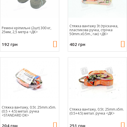
Стяжка вантажу 3t (тріскачка,
Ремені кріпильні (2шт) 300 кг,
пластикова ручка, стрічка
25мм, 2,5 метра <ДК>
50mm.x0.5m., гак) <ДК>
192 грн
402 грн
Стяжка вантажу, 0.5t. 25mm.x5m.
Стяжка вантажу, 0.5t. 25mm.x5m.
(0.5 + 4.5) метал. ручка
(0.5+4.5) метал. ручка <ДК>
<STANDARD DK>
204 грн
251 грн