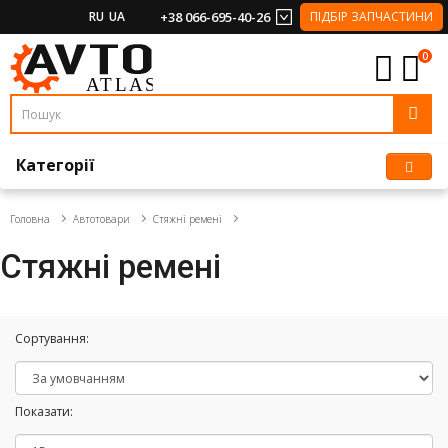
RU
UA
+38 066-695-40-26
ПІДБІР ЗАПЧАСТИНИ
0
Категорії
Головна
Автотовари
Стяжні ремені
Стяжні ремені
Сортування:
Показати: