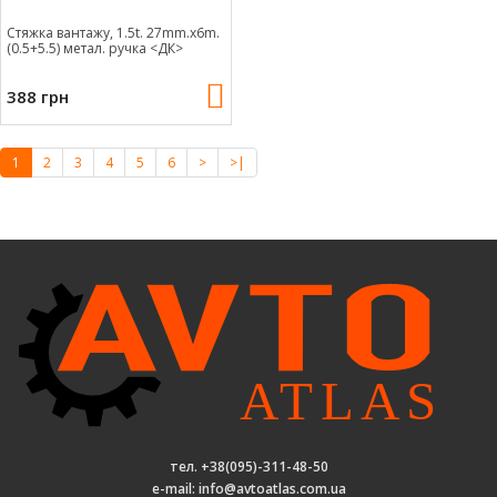
Стяжка вантажу, 1.5t. 27mm.x6m.
(0.5+5.5) метал. ручка <ДК>
388 грн
1
2
3
4
5
6
>
>|
тел. +38(095)-311-48-50
e-mail: info@avtoatlas.com.ua