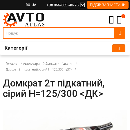
RU
UA
+38 066-695-40-26
ПІДБІР ЗАПЧАСТИНИ
0
Категорії
Головна
Автотовари
Домкрати підкатні
Домкрат 2т підкатний, сірий H=125/300 <ДК>
Домкрат 2т підкатний,
сірий H=125/300 <ДК>