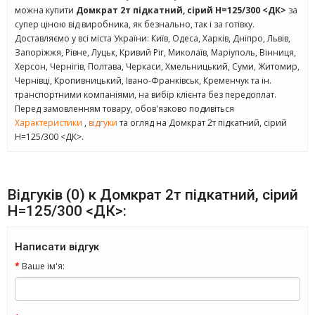
можна купити
Домкрат 2т підкатний, сірий H=125/300 <ДК>
за
супер ціною від виробника, як безнально, так і за готівку.
Доставляємо у всі міста України: Київ, Одеса, Харків, Дніпро, Львів,
Запоріжжя, Рівне, Луцьк, Кривий Ріг, Миколаїв, Маріуполь, Вінниця,
Херсон, Чернігів, Полтава, Черкаси, Хмельницький, Суми, Житомир,
Чернівці, Кропивницький, Івано-Франківськ, Кременчук та ін.
транспортними компаніями, на вибір клієнта без передоплат.
Перед замовленням товару, обов'язково подивіться
Характеристики
,
відгуки
та огляд на Домкрат 2т підкатний, сірий
H=125/300 <ДК>.
Відгуків (0) к Домкрат 2т підкатний, сірий
H=125/300 <ДК>:
Написати відгук
Ваше ім'я: