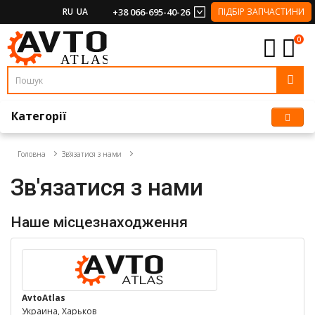
RU
UA
+38 066-695-40-26
ПІДБІР ЗАПЧАСТИНИ
0
Категорії
Головна
Зв'язатися з нами
Зв'язатися з нами
Наше місцезнаходження
AvtoAtlas
Украина, Харьков