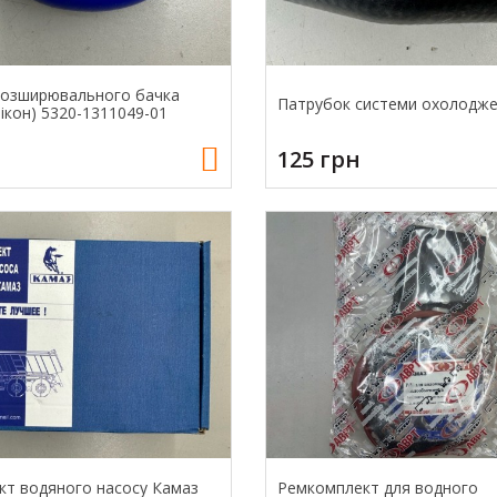
розширювального бачка
Патрубок системи охолодже
ікон) 5320-1311049-01
125 грн
т водяного насосу Камаз
Ремкомплект для водного