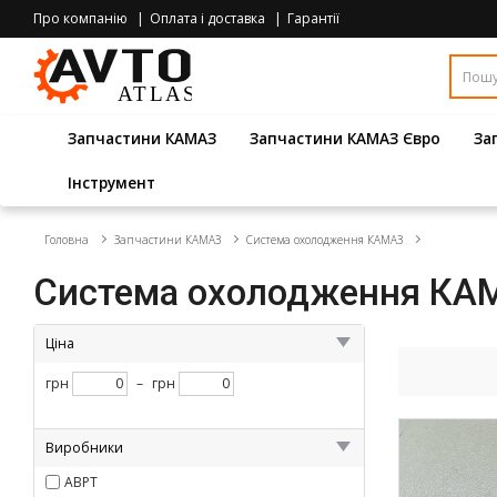
Про компанію
Оплата і доставка
Гарантії
Запчастини КАМАЗ
Запчастини КАМАЗ Євро
За
Інструмент
Головна
Запчастини КАМАЗ
Система охолодження КАМАЗ
Система охолодження КА
Ціна
грн
–
грн
Виробники
АВРТ