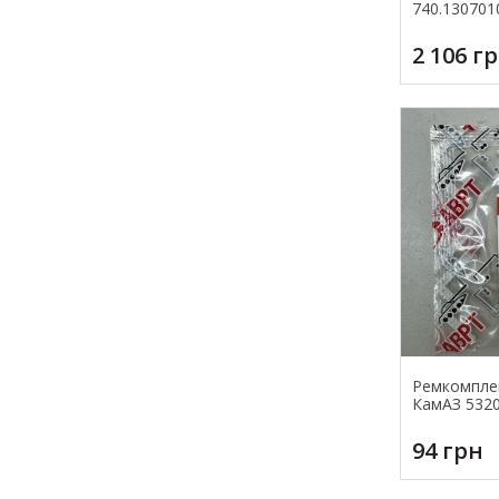
740.130701
2 106 г
Ремкомпле
КамАЗ 5320
94 грн