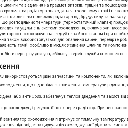
йте шланги та з'єднання на предмет витоків, тріщин та пошкоджен
о крильчатка радіатора знаходиться в хорошому стані і не пошк
истіть зовнішню поверхню радіатора від бруду, пилу та нальот
, що розподільник температури (термостатичний клапан) працю
рокладок та ущільнень системи охолодження, включаючи насос в
муляторного охолоджувача слідкуйте за його станом і при необхі
я також використовується для опалення кабіни, перевірте робот
явність течій, особливо в місцях з'єднання шлангів та компонент
ігти перегріву двигуна, збільшує термін служби компонентів т
ження
 використовуються різні запчастини та компоненти, які включа
охолодження, що відповідає за зниження температури рідини, що 
дина, або антифриз, забезпечує тепловідведення та захист від 
що охолоджує, і регулює її потік через радіатор. При несправно
й вентилятор охолодження підтримує оптимальну температуру д
ення відповідає за циркуляцію охолоджуючої рідини за систем