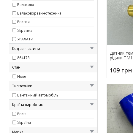
Балаково
Балаковорезинотехника
Россия
Украина
УРАЛАТИ
Код запчастини
Датчик те
рідини ТМ1
864173
Стан
109 грн
Нове
Тип техніки
Вантажний автомобіль
Країна виробник
Росія
Україна
Марка