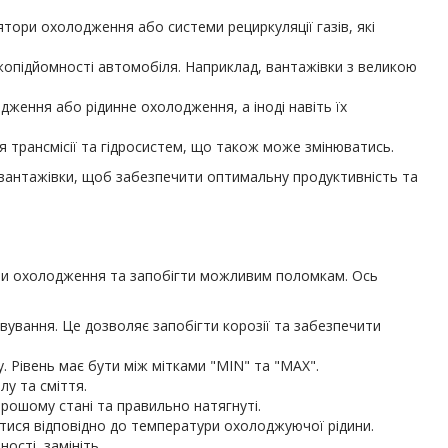
тори охолодження або системи рециркуляції газів, які
жопідйомності автомобіля. Наприклад, вантажівки з великою
ження або рідинне охолодження, а іноді навіть їх
 трансмісії та гідросистем, що також може змінюватись.
вантажівки, щоб забезпечити оптимальну продуктивність та
еми охолодження та запобігти можливим поломкам. Ось
вування. Це дозволяє запобігти корозії та забезпечити
. Рівень має бути між мітками "MIN" та "MAX".
лу та сміття.
рошому стані та правильно натягнуті.
ися відповідно до температури охолоджуючої рідини.
ості, замініть.