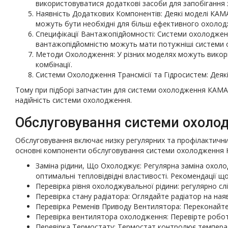
використовуватися додаткові засоби для запобігання
Наявність Додаткових Компонентів: Деякі моделі КАМА
можуть бути необхідні для більш ефективного охолод
Специфікації Вантажопідйомності: Системи охолоджен
вантажопідйомністю можуть мати потужніші системи 
Методи Охолодження: У різних моделях можуть викорис
комбінації.
Системи Охолодження Трансмісії та Гідросистем: Деяк
Тому при підборі запчастин для системи охолодження КАМА
надійність системи охолодження.
Обслуговування системи охол
Обслуговування включає низку регулярних та профілактичн
основні компоненти обслуговування системи охолодження
Заміна рідини, Що Охолоджує: Регулярна заміна охоло
оптимальні тепловідвідні властивості. Рекомендації щ
Перевірка рівня охолоджувальної рідини: регулярно сл
Перевірка стану радіатора: Оглядайте радіатор на ная
Перевірка Ременів Приводу Вентилятора: Переконайтес
Перевірка вентилятора охолодження: Перевірте робот
Перевірка Термостату: Термостат контролює температур