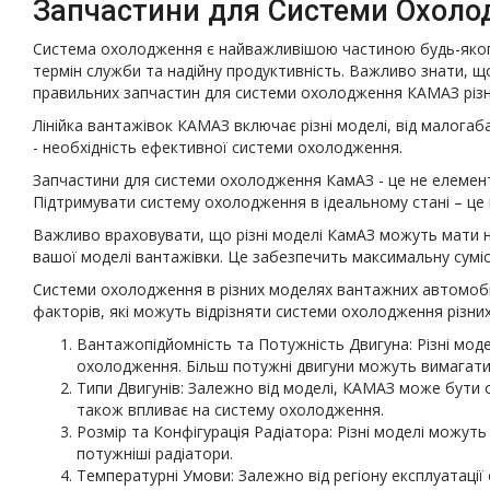
Запчастини для Системи Охол
Система охолодження є найважливішою частиною будь-якого
термін служби та надійну продуктивність. Важливо знати, що
правильних запчастин для системи охолодження КАМАЗ різн
Лінійка вантажівок КАМАЗ включає різні моделі, від малогаб
- необхідність ефективної системи охолодження.
Запчастини для системи охолодження КамАЗ - це не елемент
Підтримувати систему охолодження в ідеальному стані – це 
Важливо враховувати, що різні моделі КамАЗ можуть мати не
вашої моделі вантажівки. Це забезпечить максимальну сумі
Системи охолодження в різних моделях вантажних автомобілі
факторів, які можуть відрізняти системи охолодження різн
Вантажопідйомність та Потужність Двигуна: Різні мод
охолодження. Більш потужні двигуни можуть вимагат
Типи Двигунів: Залежно від моделі, КАМАЗ може бути о
також впливає на систему охолодження.
Розмір та Конфігурація Радіатора: Різні моделі можуть
потужніші радіатори.
Температурні Умови: Залежно від регіону експлуатаці