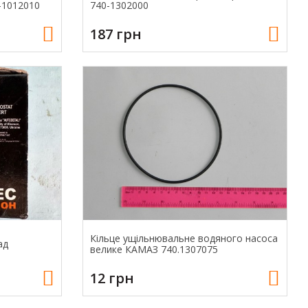
-1012010
740-1302000
187 грн
Кільце ущільнювальне водяного насоса
ад
велике КАМАЗ 740.1307075
12 грн