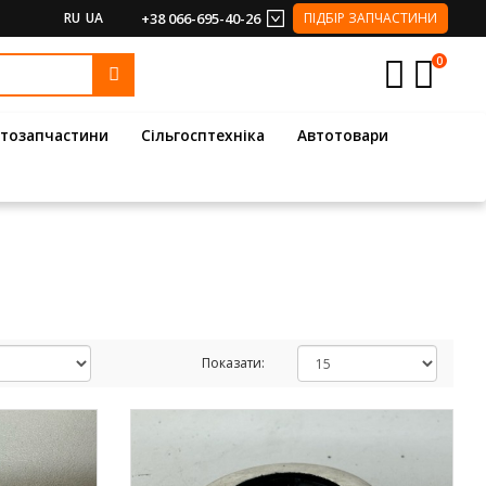
RU
UA
+38 066-695-40-26
ПІДБІР ЗАПЧАСТИНИ
0
тозапчастини
Сільгосптехніка
Автотовари
Показати: