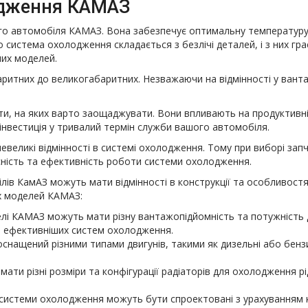
одження КАМАЗ
 автомобіля КАМАЗ. Вона забезпечує оптимальну температуру р
 система охолодження складається з безлічі деталей, і з них гр
их моделей.
аритних до великогабаритних. Незважаючи на відмінності у ванта
и, на яких варто заощаджувати. Вони впливають на продуктивніс
інвестиція у тривалий термін служби вашого автомобіля.
великі відмінності в системі охолодження. Тому при виборі зап
сність та ефективність роботи системи охолодження.
в КамАЗ можуть мати відмінності в конструкції та особливостях
их моделей КАМАЗ:
елі КАМАЗ можуть мати різну вантажопідйомність та потужність 
и ефективніших систем охолодження.
снащений різними типами двигунів, такими як дизельні або бенз
 мати різні розміри та конфігурації радіаторів для охолодження 
ї системи охолодження можуть бути спроектовані з урахуванням 