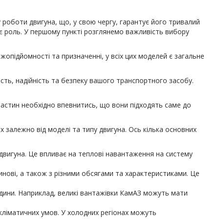
оботи двигуна, що, у свою чергу, гарантує його тривалий
ає роль. У першому пункті розглянемо важливість вибору
жопідйомності та призначенні, у всіх цих моделей є загальне
ть, надійність та безпеку вашого транспортного засобу.
частин необхідно впевнитись, що вони підходять саме до
 залежно від моделі та типу двигуна. Ось кілька основних
двигуна. Це впливає на теплові навантаження на систему
инові, а також з різними обсягами та характеристиками. Це
рідини. Наприклад, великі вантажівки КамАЗ можуть мати
кліматичних умов. У холодних регіонах можуть