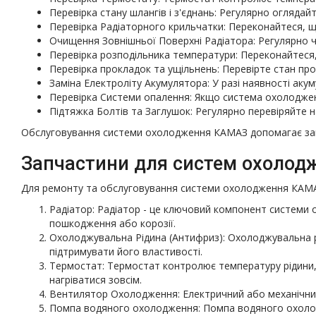
Перевірка стану шлангів і з'єднань: Регулярно огляда
Перевірка Радіаторного крильчатки: Переконайтеся, щ
Очищення Зовнішньої Поверхні Радіатора: Регулярно ч
Перевірка розподільника температури: Переконайтеся
Перевірка прокладок та ущільнень: Перевірте стан п
Заміна Електроліту Акумулятора: У разі наявності аку
Перевірка Системи опалення: Якщо система охолодженн
Підтяжка Болтів та Заглушок: Регулярно перевіряйте на
Обслуговування системи охолодження КАМАЗ допомагає запоб
Запчастини для систем охолод
Для ремонту та обслуговування системи охолодження КАМАЗ
Радіатор: Радіатор - це ключовий компонент системи 
пошкодження або корозії.
Охолоджувальна Рідина (Антифриз): Охолоджувальна рі
підтримувати його властивості.
Термостат: Термостат контролює температуру рідини, 
нагріватися зовсім.
Вентилятор Охолодження: Електричний або механічни
Помпа водяного охолодження: Помпа водяного охолодж