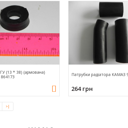
У (13 * 38) (армована)
Патрубки радіатора КАМАЗ
 864173
264 грн
>|