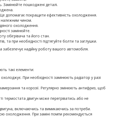
ь. Замінюйте пошкоджені деталі.
оджена.
у. Це допомагає покращити ефективність охолодження.
є належним чином.
одяного охолодження.
дності замінюйте.
у обігрівача та його стан.
ів, та при необхідності підтягуйте болти та заглушки.
а забезпечує надійну роботу вашого автомобіля.
ють такі елементи:
охолоджує. При необхідності замінюють радіатор у разі
замерзання та корозії. Регулярно змінюють антифриз, щоб
сті термостата двигун може перегріватись або не
вигуна, включаючись та вимикаючись за потреби.
ою охолодження. При заміні помпи рекомендується