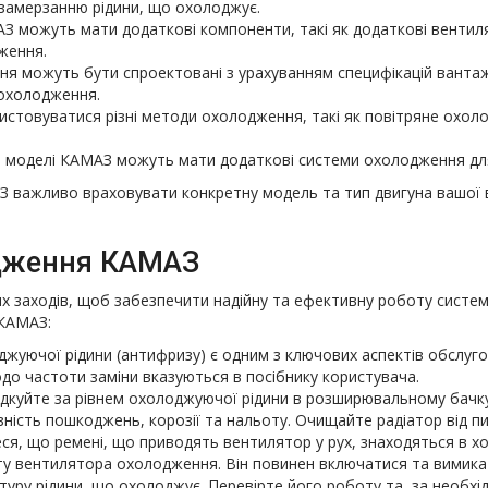
 замерзанню рідини, що охолоджує.
З можуть мати додаткові компоненти, такі як додаткові вентиля
ження.
ня можуть бути спроектовані з урахуванням специфікацій ванта
охолодження.
товуватися різні методи охолодження, такі як повітряне охолод
і моделі КАМАЗ можуть мати додаткові системи охолодження для
З важливо враховувати конкретну модель та тип двигуна вашої 
одження КАМАЗ
их заходів, щоб забезпечити надійну та ефективну роботу сист
 КАМАЗ:
джуючої рідини (антифризу) є одним з ключових аспектів обслуго
одо частоти заміни вказуються в посібнику користувача.
ідкуйте за рівнем охолоджуючої рідини в розширювальному бачку
вність пошкоджень, корозії та нальоту. Очищайте радіатор від пи
я, що ремені, що приводять вентилятор у рух, знаходяться в хо
у вентилятора охолодження. Він повинен включатися та вимикат
у рідини, що охолоджує. Перевірте його роботу та, за необхідн