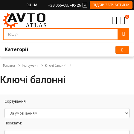
RU
UA
+38 066-695-40-26
ПІДБІР ЗАПЧАСТИНИ
0
Категорії
Головна
Інструмент
Ключі балонні
Ключі балонні
Сортування:
Показати: