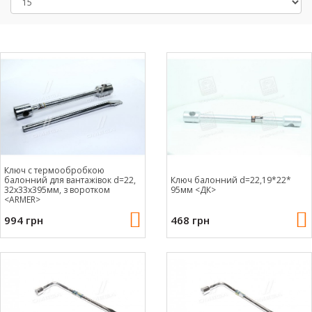
Ключ c термообробкою
балонний для вантажівок d=22,
Ключ балонний d=22,19*22*
32х33х395мм, з воротком
95мм <ДК>
<ARMER>
994 грн
468 грн