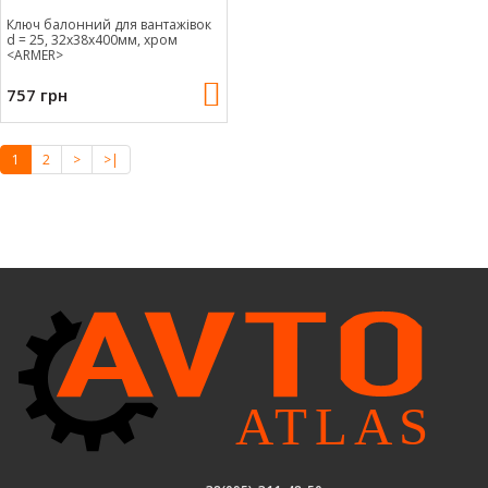
Ключ балонний для вантажівок
d = 25, 32x38x400мм, хром
<ARMER>
757 грн
1
2
>
>|