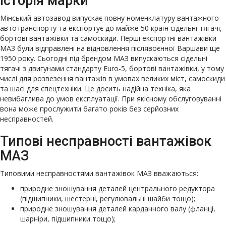
Історія марки
Мінський автозавод випускає повну номенклатуру вантажного
автотранспорту та експортує до майже 50 країн сідельні тягачі,
бортові вантажівки та самоскиди. Перші експортні вантажівки
МАЗ були відправлені на відновлення післявоєнної Варшави ще
1950 року. Сьогодні під брендом МАЗ випускаються сідельні
тягачі з двигунами стандарту Euro-5, бортові вантажівки, у тому
числі для розвезення вантажів в умовах великих міст, самоскиди
та шасі для спецтехніки. Це досить надійна техніка, яка
невибаглива до умов експлуатації. При якісному обслуговуванні
вона може прослужити багато років без серйозних
несправностей.
Типові несправності вантажівок
МАЗ
Типовими несправностями вантажівок МАЗ вважаються:
природне зношування деталей центрального редуктора
(підшипники, шестерні, регулювальні шайби тощо);
природне зношування деталей карданного валу (фланці,
шарніри, підшипники тощо);