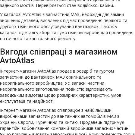
заднього мостів. Перевіряється стан водійської кабіни.
У каталозі AvtoAtlas є запчастини МАЗ, необхідні для заміни
зношених деталей, виявлених під час проведення першого та
другого технічного обслуговування вантажівок. Також у
каталозі є деталі у зборі та гумотехнічні вироби для проведення
поточного та капітального ремонту.
Вигоди співпраці з магазином
AvtoAtlas
Інтернет-магазин AvtoAtlas продає в роздріб та гуртом
запчастини до вантажівок МАЗ оригінального та
неоригінального виробництва. Усі запасні частини
неоригінального виготовлення повністю відповідають
заводським вимогам щодо розмірних характеристик, умов
експлуатації та надійності.
Інтернет-магазин AvtoAtlas співпрацює з найбільшими
виробниками запчастин до вантажних автомобілів МАЗ з
України, Європи, Туреччини та Китаю. Продавець підтримує
гарантійні зобов'язання компаній-виробників запасних частин.
Якщо покупець виявить заводський шлюб, йому повернуть гроші