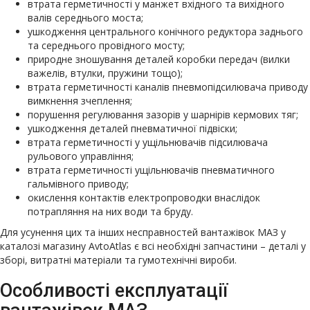
втрата герметичності у манжет вхідного та вихідного
валів середнього моста;
ушкодження центрального конічного редуктора заднього
та середнього провідного мосту;
природне зношування деталей коробки передач (вилки
важелів, втулки, пружини тощо);
втрата герметичності каналів пневмопідсилювача приводу
вимкнення зчеплення;
порушення регулювання зазорів у шарнірів кермових тяг;
ушкодження деталей пневматичної підвіски;
втрата герметичності у ущільнювачів підсилювача
рульового управління;
втрата герметичності ущільнювачів пневматичного
гальмівного приводу;
окислення контактів електропроводки внаслідок
потрапляння на них води та бруду.
Для усунення цих та інших несправностей вантажівок МАЗ у
каталозі магазину AvtoAtlas є всі необхідні запчастини – деталі у
зборі, витратні матеріали та гумотехнічні вироби.
Особливості експлуатації