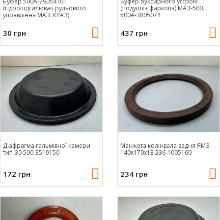
Буфер 500А-29054101
Буфер буксирного устрою
(гідропідсилювач рульового
(подушка фаркопа) МАЗ-500.
управління МАЗ, КРАЗ)
500А-3805074
30 грн
437 грн
Діафрагма гальмівної камери
Манжета колінвала задня ЯМЗ
тип-30 500-3519150
140х170х13 236-1005160
172 грн
234 грн