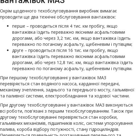
вантажівок МАЗ
Окрім щоденного техобслуговування виробник вимагає
проводити ще два технічні обслуговування вантажівок:
перше – проводиться після 4 тис. км пробігу, якщо
вантажівка їздить переважно якісними асфальтовими
дорогами, або через 3,2 тис. км, якщо вантажівка їздить
переважно по поганому асфальту, щебеневим і путівцям;
друге – проводиться після 16 тис. км пробігу, якщо
вантажівка їздить переважно якісними асфальтовими
дорогами, або через 12,8 тис. км, якщо вантажівка їздить
переважно по поганому асфальту, щебеневим і путівцям.
При першому техобслуговуванні у вантажівок МАЗ
перевіряється стан водяного насоса, карданної передачі,
механізму зчеплення, заднього та переднього мосту, гальмівної
та паливної системи, електрообладнання та ходової частини.
При другому техобслуговуванні у вантажівок МАЗ виконуються
всі роботи, пов'язані з першим техобслуговуванням. Також при
другому техобслуговуванні перевіряється стан коробки,
гальмівних механізмів, підшипників коліс, системи упорскування
палива, короба відбору потужності, стану гідроциліндрів.
Перевіряється правильність розташування переднього та