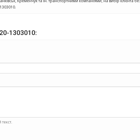
нківськ, Кременчук та ін. транспортними компаніями, на вибір клієнта бе
-1303010.
320-1303010:
 текст.