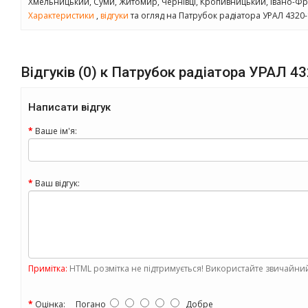
Хмельницький, Суми, Житомир, Чернівці, Кропивницький, Івано-Фра
Характеристики
,
відгуки
та огляд на Патрубок радіатора УРАЛ 4320
Відгуків (0) к Патрубок радіатора УРАЛ 4
Написати відгук
Ваше ім'я:
Ваш відгук:
Примітка:
HTML розмітка не підтримується! Використайте звичайний
Оцінка:
Погано
Добре