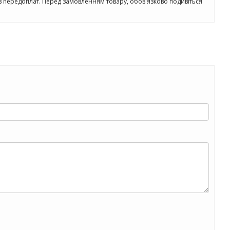
з передоплат. Перед замовленням товару, обов'язково подивіться