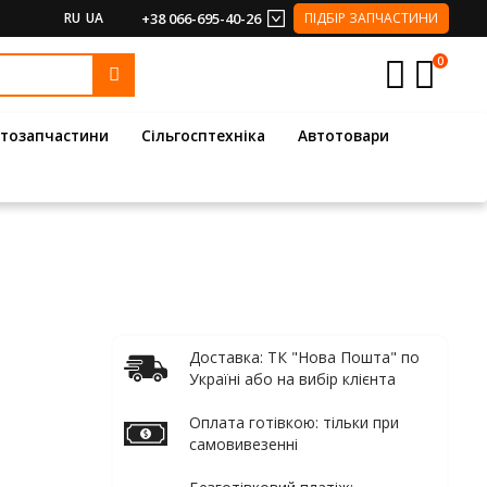
RU
UA
+38 066-695-40-26
ПІДБІР ЗАПЧАСТИНИ
0
тозапчастини
Сільгосптехніка
Автотовари
Доставка: ТК "Нова Пошта" по
Україні або на вибір клієнта
Оплата готівкою: тільки при
самовивезенні