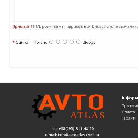
Примітка:
HTML розмітка не підтримується! Використайте звичайний
Оцінка:
Погано
Добре
Інформ
Про ком
Оплата і
Гарантії
тел. +38(095)-311-48-50
e-mail: info@avtoatlas.com.ua