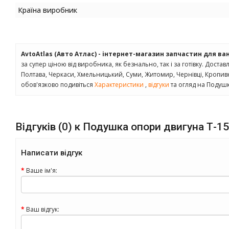
Країна виробник
AvtoAtlas (Авто Атлас) - інтернет-магазин запчастин для ва
за супер ціною від виробника, як безнально, так і за готівку. Доставл
Полтава, Черкаси, Хмельницький, Суми, Житомир, Чернівці, Кропив
обов'язково подивіться
Характеристики
,
відгуки
та огляд на Подушк
Відгуків (0) к Подушка опори двигуна Т-1
Написати відгук
Ваше ім'я:
Ваш відгук: