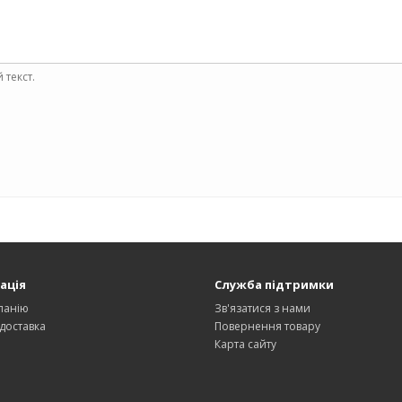
 текст.
ація
Служба підтримки
панію
Зв'язатися з нами
 доставка
Повернення товару
Карта сайту