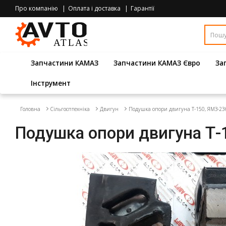
Про компанію
Оплата і доставка
Гарантії
Запчастини КАМАЗ
Запчастини КАМАЗ Євро
За
Інструмент
Головна
Сільгосптехніка
Двигун
Подушка опори двигуна Т-150, ЯМЗ-236
Подушка опори двигуна Т-