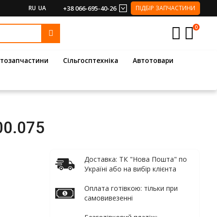
RU
UA
+38 066-695-40-26
ПІДБІР ЗАПЧАСТИНИ
0
тозапчастини
Сільгосптехніка
Автотовари
00.075
Доставка: ТК "Нова Пошта" по
Україні або на вибір клієнта
Оплата готівкою: тільки при
самовивезенні