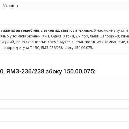
Україна
нтажних автомобілів, легкових, сільгосптехніки.
У нас можна купити
яємо у всі міста України: Київ, Одеса, Харків, Дніпро, Львів, Запоріжжя, Рівн
ницький, Івано-Франківськ, Кременчук та ін. транспортними компаніями, н
а опори двигуна Т-150, ЯМЗ-236/238 збоку 150.00.075.
50, ЯМЗ-236/238 збоку 150.00.075: