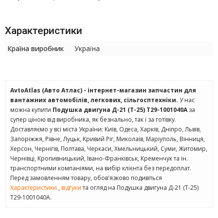
Характеристики
Країна виробник
Україна
AvtoAtlas (Авто Атлас) - інтернет-магазин запчастин для
вантажних автомобілів, легкових, сільгосптехніки.
У нас
можна купити
Подушка двигуна Д-21 (Т-25) Т29-1001040А
за
супер ціною від виробника, як безнально, так і за готівку.
Доставляємо у всі міста України: Київ, Одеса, Харків, Дніпро, Львів,
Запоріжжя, Рівне, Луцьк, Кривий Ріг, Миколаїв, Маріуполь, Вінниця,
Херсон, Чернігів, Полтава, Черкаси, Хмельницький, Суми, Житомир,
Чернівці, Кропивницький, Івано-Франківськ, Кременчук та ін.
транспортними компаніями, на вибір клієнта без передоплат.
Перед замовленням товару, обов'язково подивіться
Характеристики
,
відгуки
та огляд на Подушка двигуна Д-21 (Т-25)
Т29-1001040А.