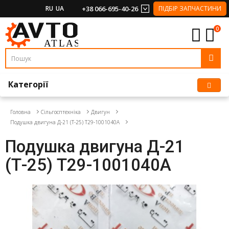
RU
UA
+38 066-695-40-26
ПІДБІР ЗАПЧАСТИНИ
0
Категорії
Головна
Сільгосптехніка
Двигун
Подушка двигуна Д-21 (Т-25) Т29-1001040А
Подушка двигуна Д-21
(Т-25) Т29-1001040А