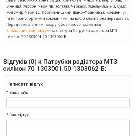
Львів, Запоріжжя, Рівне, Луцьк, Кривий Ріг, Миколаїв, Маріуполь,
Вінниця, Херсон, Чернігів, Полтава, Черкаси, Хмельницький, Суми,
Житомир, Чернівці, Кропивницький, Івано-Франківськ, Кременчук
та ін. транспортними компаніями, на вибір клієнта без передоплат.
Перед замовленням товару, обов'язково подивіться
Характеристики
,
відгуки
та огляд на Патрубки радіатора МТЗ
силікон 70-1303001 50-1303062-Б.
Відгуків (0) к Патрубки радіатора МТЗ
силікон 70-1303001 50-1303062-Б:
Написати відгук
Ваше ім'я:
Ваш відгук: