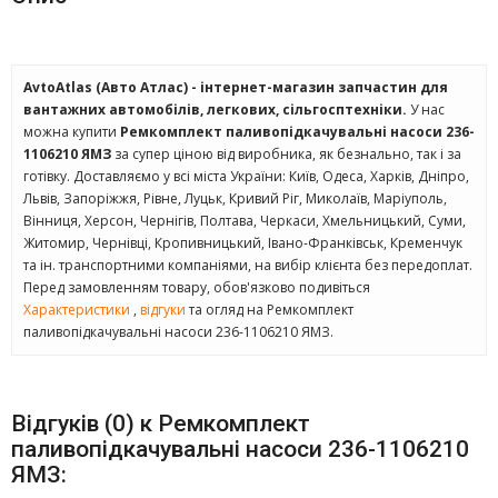
AvtoAtlas (Авто Атлас) - інтернет-магазин запчастин для
вантажних автомобілів, легкових, сільгосптехніки.
У нас
можна купити
Ремкомплект паливопідкачувальні насоси 236-
1106210 ЯМЗ
за супер ціною від виробника, як безнально, так і за
готівку. Доставляємо у всі міста України: Київ, Одеса, Харків, Дніпро,
Львів, Запоріжжя, Рівне, Луцьк, Кривий Ріг, Миколаїв, Маріуполь,
Вінниця, Херсон, Чернігів, Полтава, Черкаси, Хмельницький, Суми,
Житомир, Чернівці, Кропивницький, Івано-Франківськ, Кременчук
та ін. транспортними компаніями, на вибір клієнта без передоплат.
Перед замовленням товару, обов'язково подивіться
Характеристики
,
відгуки
та огляд на Ремкомплект
паливопідкачувальні насоси 236-1106210 ЯМЗ.
Відгуків (0) к Ремкомплект
паливопідкачувальні насоси 236-1106210
ЯМЗ: