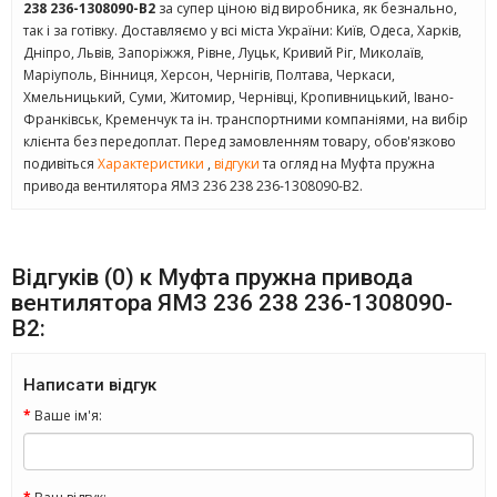
238 236-1308090-В2
за супер ціною від виробника, як безнально,
так і за готівку. Доставляємо у всі міста України: Київ, Одеса, Харків,
Дніпро, Львів, Запоріжжя, Рівне, Луцьк, Кривий Ріг, Миколаїв,
Маріуполь, Вінниця, Херсон, Чернігів, Полтава, Черкаси,
Хмельницький, Суми, Житомир, Чернівці, Кропивницький, Івано-
Франківськ, Кременчук та ін. транспортними компаніями, на вибір
клієнта без передоплат. Перед замовленням товару, обов'язково
подивіться
Характеристики
,
відгуки
та огляд на Муфта пружна
привода вентилятора ЯМЗ 236 238 236-1308090-В2.
Відгуків (0) к Муфта пружна привода
вентилятора ЯМЗ 236 238 236-1308090-
В2:
Написати відгук
Ваше ім'я: