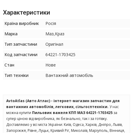
Характеристики
Країна виробник
Росія
Марка
Маз,Краз
Тип запчастини
Оригінал
Код запчастини
64221-1703425
Стан
Нове
Тип техніки
Вантажний автомобіль
AvtoAtlas (Авто Атлас) - інтернет-магазин запчастин для
вантажних автомобілів, легкових, сільгосптехніки.
У нас
можна купити
Пильовик важеля КПП МАЗ 64221-1703425
за
супер ціною від виробника, як безнально, так і за готівку.
Доставляємо у всі міста України: Київ, Одеса, Харків, Дніпро, Львів,
Запоріжжя, Рівне, Луцьк, Кривий Ріг, Миколаїв, Маріуполь, Вінниця,