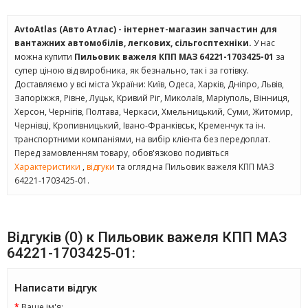
AvtoAtlas (Авто Атлас) - інтернет-магазин запчастин для
вантажних автомобілів, легкових, сільгосптехніки.
У нас
можна купити
Пильовик важеля КПП МАЗ 64221-1703425-01
за
супер ціною від виробника, як безнально, так і за готівку.
Доставляємо у всі міста України: Київ, Одеса, Харків, Дніпро, Львів,
Запоріжжя, Рівне, Луцьк, Кривий Ріг, Миколаїв, Маріуполь, Вінниця,
Херсон, Чернігів, Полтава, Черкаси, Хмельницький, Суми, Житомир,
Чернівці, Кропивницький, Івано-Франківськ, Кременчук та ін.
транспортними компаніями, на вибір клієнта без передоплат.
Перед замовленням товару, обов'язково подивіться
Характеристики
,
відгуки
та огляд на Пильовик важеля КПП МАЗ
64221-1703425-01.
Відгуків (0) к Пильовик важеля КПП МАЗ
64221-1703425-01:
Написати відгук
Ваше ім'я: