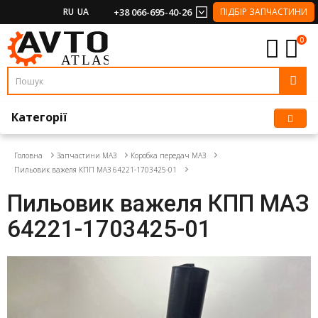
RU
UA
+38 066-695-40-26
ПІДБІР ЗАПЧАСТИНИ
0
Категорії
Головна
Запчастини МАЗ
Коробка передач МАЗ
Пильовик важеля КПП МАЗ 64221-1703425-01
Пильовик важеля КПП МАЗ
64221-1703425-01