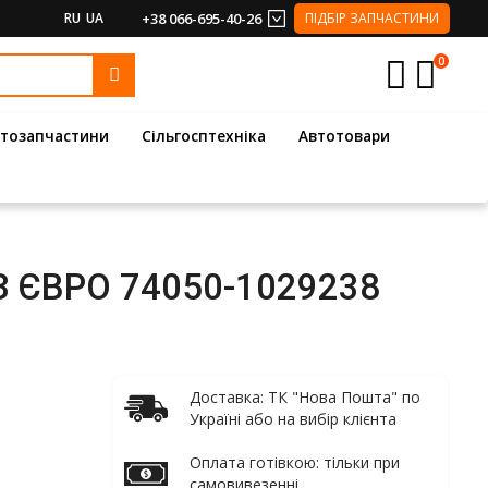
RU
UA
+38 066-695-40-26
ПІДБІР ЗАПЧАСТИНИ
0
тозапчастини
Сільгосптехніка
Автотовари
З ЄВРО 74050-1029238
Доставка: ТК "Нова Пошта" по
Україні або на вибір клієнта
Оплата готівкою: тільки при
самовивезенні