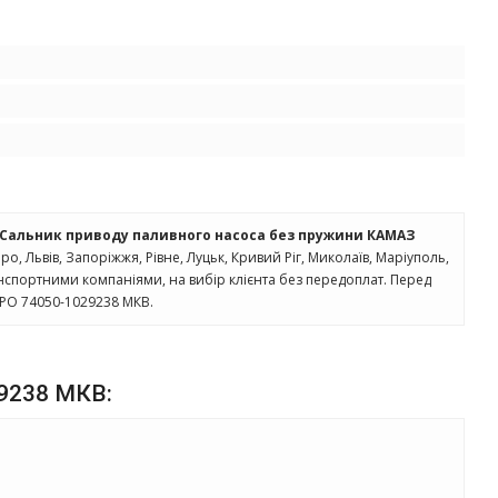
Сальник приводу паливного насоса без пружини КАМАЗ
іпро, Львів, Запоріжжя, Рівне, Луцьк, Кривий Ріг, Миколаїв, Маріуполь,
анспортними компаніями, на вибір клієнта без передоплат. Перед
РО 74050-1029238 МКВ.
29238 МКВ: