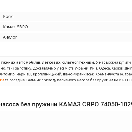
Росія
Камаз ЄВРО
Аналог
нтажних автомобілів, легкових, сільгосптехніки.
У нас можна купити
, так і за готівку. Доставляємо у всі міста України: Київ, Одеса, Харків, Дн
 Житомир, Чернівці, Кропивницький, Івано-Франківськ, Кременчук та ін. тр
уки
та огляд на Сальник приводу паливного насоса без пружини КАМАЗ ЄВ
го насоса без пружини КАМАЗ ЄВРО 74050-10