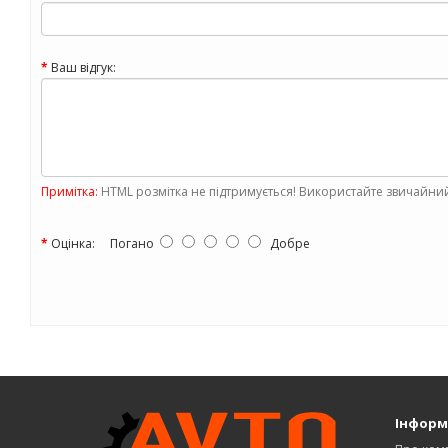
Ваш відгук:
Примітка:
HTML розмітка не підтримується! Використайте звичайний
Оцінка:
Погано
Добре
Інформ