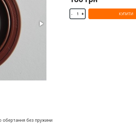
-
+
КУПИТИ
о обертання без пружини