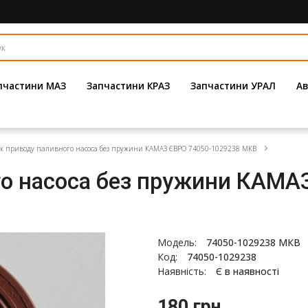
пчастини МАЗ
Запчастини КРАЗ
Запчастини УРАЛ
Ав
к приводу паливного насоса без пружини КАМАЗ ЄВРО 74050-1029238 МКВ
го насоса без пружини КАМА
Модель:
74050-1029238 МКВ
Код:
74050-1029238
Наявність:
Є в наявності
180 грн