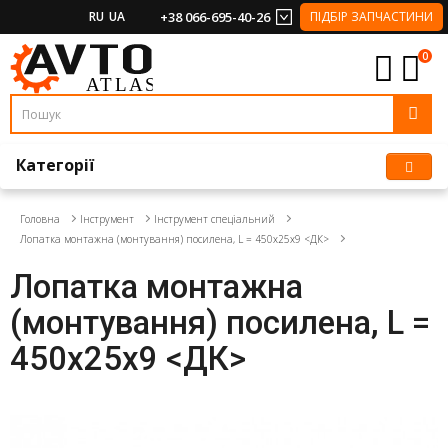
RU
UA
+38 066-695-40-26
ПІДБІР ЗАПЧАСТИНИ
0
Категорії
Головна
Інструмент
Інструмент спеціальний
Лопатка монтажна (монтування) посилена, L = 450х25х9 <ДК>
Лопатка монтажна
(монтування) посилена, L =
450х25х9 <ДК>