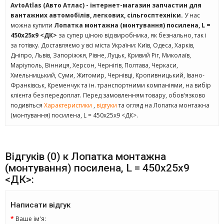
AvtoAtlas (Авто Атлас) - інтернет-магазин запчастин для
вантажних автомобілів, легкових, сільгосптехніки.
У нас
можна купити
Лопатка монтажна (монтування) посилена, L =
450х25х9 <ДК>
за супер ціною від виробника, як безнально, так і
за готівку. Доставляємо у всі міста України: Київ, Одеса, Харків,
Дніпро, Львів, Запоріжжя, Рівне, Луцьк, Кривий Ріг, Миколаїв,
Маріуполь, Вінниця, Херсон, Чернігів, Полтава, Черкаси,
Хмельницький, Суми, Житомир, Чернівці, Кропивницький, Івано-
Франківськ, Кременчук та ін. транспортними компаніями, на вибір
клієнта без передоплат. Перед замовленням товару, обов'язково
подивіться
Характеристики
,
відгуки
та огляд на Лопатка монтажна
(монтування) посилена, L = 450х25х9 <ДК>.
Відгуків (0) к Лопатка монтажна
(монтування) посилена, L = 450х25х9
<ДК>:
Написати відгук
Ваше ім'я: