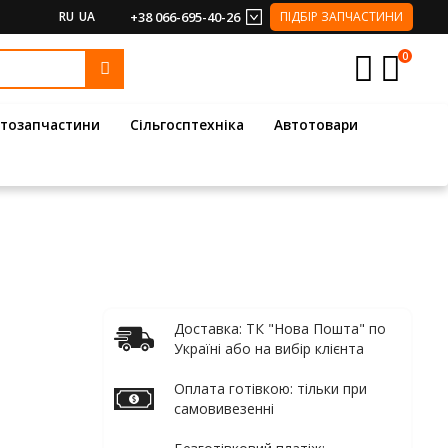
RU
UA
+38 066-695-40-26
ПІДБІР ЗАПЧАСТИНИ
0
тозапчастини
Сільгосптехніка
Автотовари
Доставка: ТК "Нова Пошта" по
Україні або на вибір клієнта
Оплата готівкою: тільки при
самовивезенні