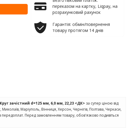
Безготівковий платіж:
переказом на картку, Liqpay, на
розрахунковий рахунок
Гарантія: обмін/повернення
товару протягом 14 днів
Круг зачiстний d=125 мм, 6,0 мм, 22,23 <ДК>
за супер ціною від
іг, Миколаїв, Маріуполь, Вінниця, Херсон, Чернігів, Полтава, Черкаси,
з передоплат. Перед замовленням товару, обов'язково подивіться