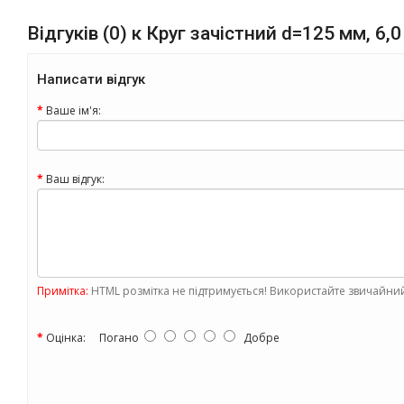
Відгуків (0) к Круг зачiстний d=125 мм, 6,
Написати відгук
Ваше ім'я:
Ваш відгук:
Примітка:
HTML розмітка не підтримується! Використайте звичайний
Оцінка:
Погано
Добре