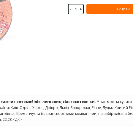
-
+
КУПИТИ
нтажних автомобілів, легкових, сільгосптехніки.
У нас можна купити
раїни: Київ, Одеса, Харків, Дніпро, Львів, Запоріжжя, Рівне, Луцьк, Кривий Р
нківськ, Кременчук та ін. транспортними компаніями, на вибір клієнта бе
, 22,23 <ДК>.