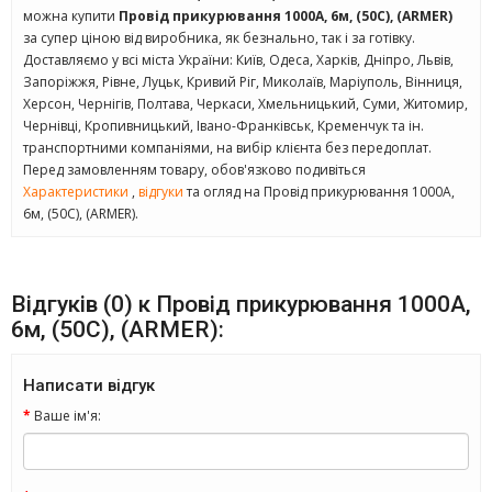
можна купити
Провід прикурювання 1000А, 6м, (50С), (ARMER)
за супер ціною від виробника, як безнально, так і за готівку.
Доставляємо у всі міста України: Київ, Одеса, Харків, Дніпро, Львів,
Запоріжжя, Рівне, Луцьк, Кривий Ріг, Миколаїв, Маріуполь, Вінниця,
Херсон, Чернігів, Полтава, Черкаси, Хмельницький, Суми, Житомир,
Чернівці, Кропивницький, Івано-Франківськ, Кременчук та ін.
транспортними компаніями, на вибір клієнта без передоплат.
Перед замовленням товару, обов'язково подивіться
Характеристики
,
відгуки
та огляд на Провід прикурювання 1000А,
6м, (50С), (ARMER).
Відгуків (0) к Провід прикурювання 1000А,
6м, (50С), (ARMER):
Написати відгук
Ваше ім'я: