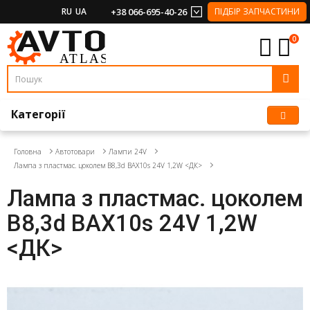
RU
UA
+38 066-695-40-26
ПІДБІР ЗАПЧАСТИНИ
0
Категорії
Головна
Автотовари
Лампи 24V
Лампа з пластмас. цоколем B8,3d BAX10s 24V 1,2W <ДК>
Лампа з пластмас. цоколем
B8,3d BAX10s 24V 1,2W
<ДК>