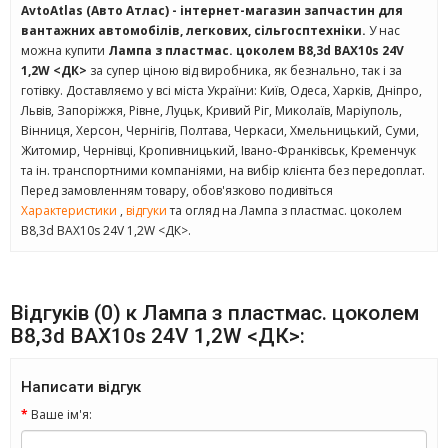
AvtoAtlas (Авто Атлас) - інтернет-магазин запчастин для
вантажних автомобілів, легкових, сільгосптехніки.
У нас
можна купити
Лампа з пластмас. цоколем B8,3d BAX10s 24V
1,2W <ДК>
за супер ціною від виробника, як безнально, так і за
готівку. Доставляємо у всі міста України: Київ, Одеса, Харків, Дніпро,
Львів, Запоріжжя, Рівне, Луцьк, Кривий Ріг, Миколаїв, Маріуполь,
Вінниця, Херсон, Чернігів, Полтава, Черкаси, Хмельницький, Суми,
Житомир, Чернівці, Кропивницький, Івано-Франківськ, Кременчук
та ін. транспортними компаніями, на вибір клієнта без передоплат.
Перед замовленням товару, обов'язково подивіться
Характеристики
,
відгуки
та огляд на Лампа з пластмас. цоколем
B8,3d BAX10s 24V 1,2W <ДК>.
Відгуків (0) к Лампа з пластмас. цоколем
B8,3d BAX10s 24V 1,2W <ДК>:
Написати відгук
Ваше ім'я: