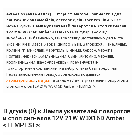
AvtoAtlas (Авто Атлас) - інтернет-магазин запчастин для
вантажних автомобілів, легкових, сільгосптехніки.
У нас
можна купити
Лампа указателей поворотов и стоп сигналов
12V 21W W3X16D Amber <TEMPEST>
за супер ціною від
виробника, як безнально, так і за готівку. Доставляємо у всі міста
України: Київ, Одеса, Харків, Дніпро, Львів, Запоріжжя, Рівне, Луцьк,
Кривий Ріг, Миколаїв, Маріуполь, Вінниця, Херсон, Чернігів,
Полтава, Черкаси, Хмельницький, Суми, Житомир, Чернівці,
Кропивницький, Івано-Франківськ, Кременчук та ін.
транспортними компаніями, на вибір клієнта без передоплат.
Перед замовленням товару, обов'язково подивіться
Характеристики
,
відгуки
та огляд на Лампа указателей поворотов и
стоп сигналов 12V 21W W3X16D Amber <TEMPEST>.
Відгуків (0) к Лампа указателей поворотов
и стоп сигналов 12V 21W W3X16D Amber
<TEMPEST>: