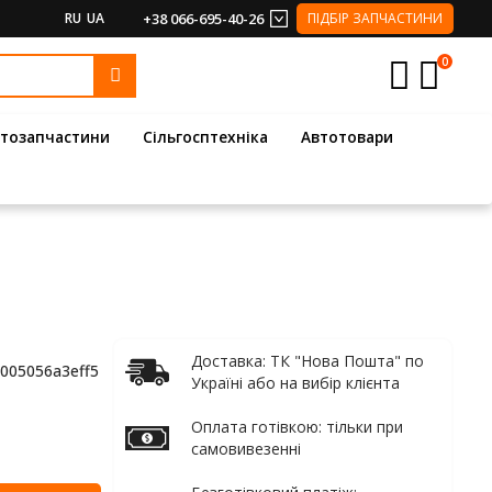
RU
UA
+38 066-695-40-26
ПІДБІР ЗАПЧАСТИНИ
0
тозапчастини
Сільгосптехніка
Автотовари
Доставка: ТК "Нова Пошта" по
005056a3eff5
Україні або на вибір клієнта
Оплата готівкою: тільки при
самовивезенні