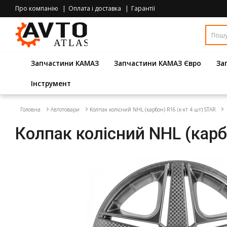
Про компанію
Оплата і доставка
Гарантії
Запчастини КАМАЗ
Запчастини КАМАЗ Євро
За
Інструмент
Головна
Автотовари
Колпак колісний NHL (карбон) R16 (к-кт 4 шт) STAR
Колпак колісний NHL (карб