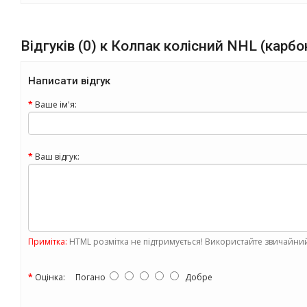
Відгуків (0) к Колпак колісний NHL (карбо
Написати відгук
Ваше ім'я:
Ваш відгук:
Примітка:
HTML розмітка не підтримується! Використайте звичайний
Оцінка:
Погано
Добре