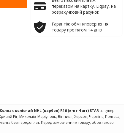
Безготівковий платіж:
переказом на картку, Liqpay, на
розрахунковий рахунок
Гарантія: обмін/повернення
товару протягом 14 днів
Колпак колісний NHL (карбон) R16 (к-кт 4 шт) STAR
за супер
, Кривий Ріг, Миколаїв, Маріуполь, Вінниця, Херсон, Чернігів, Полтава,
клієнта без передоплат. Перед замовленням товару, обов'язково