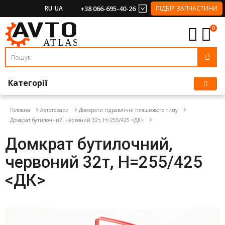
RU
UA
+38 066-695-40-26
ПІДБІР ЗАПЧАСТИНИ
0
Категорії
Головна
Автотовари
Домкрати гідравлічні пляшкового типу
Домкрат бутилочний, червоний 32т, H=255/425 <ДК>
Домкрат бутилочний,
червоний 32т, H=255/425
<ДК>