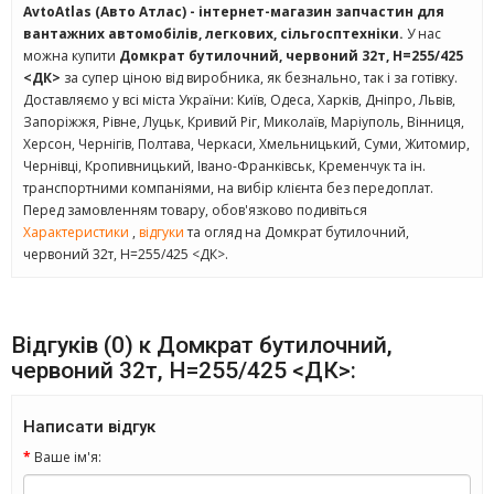
AvtoAtlas (Авто Атлас) - інтернет-магазин запчастин для
вантажних автомобілів, легкових, сільгосптехніки.
У нас
можна купити
Домкрат бутилочний, червоний 32т, H=255/425
<ДК>
за супер ціною від виробника, як безнально, так і за готівку.
Доставляємо у всі міста України: Київ, Одеса, Харків, Дніпро, Львів,
Запоріжжя, Рівне, Луцьк, Кривий Ріг, Миколаїв, Маріуполь, Вінниця,
Херсон, Чернігів, Полтава, Черкаси, Хмельницький, Суми, Житомир,
Чернівці, Кропивницький, Івано-Франківськ, Кременчук та ін.
транспортними компаніями, на вибір клієнта без передоплат.
Перед замовленням товару, обов'язково подивіться
Характеристики
,
відгуки
та огляд на Домкрат бутилочний,
червоний 32т, H=255/425 <ДК>.
Відгуків (0) к Домкрат бутилочний,
червоний 32т, H=255/425 <ДК>:
Написати відгук
Ваше ім'я: