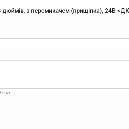
8 дюймів, з перемикачем (прищіпка), 24В <ДК
 текст.