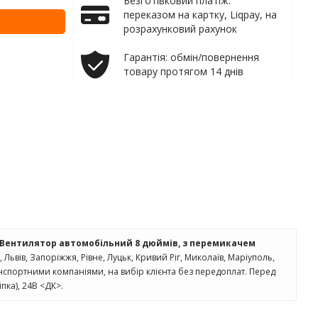
Безготівковий платіж:
переказом на картку, Liqpay, на
розрахунковий рахунок
Гарантія: обмін/повернення
товару протягом 14 днів
Вентилятор автомобільний 8 дюймів, з перемикачем
о, Львів, Запоріжжя, Рівне, Луцьк, Кривий Ріг, Миколаїв, Маріуполь,
анспортними компаніями, на вибір клієнта без передоплат. Перед
ка), 24В <ДК>.