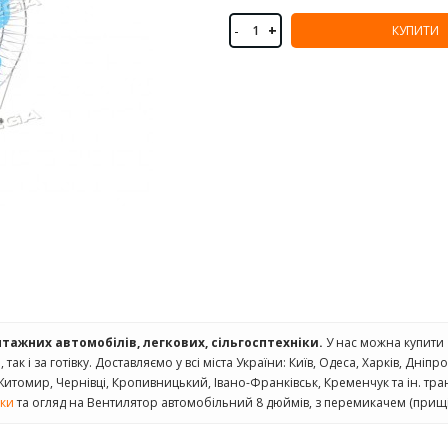
-
+
КУПИТИ
нтажних автомобілів, легкових, сільгосптехніки.
У нас можна купити
ак і за готівку. Доставляємо у всі міста України: Київ, Одеса, Харків, Дніпр
 Житомир, Чернівці, Кропивницький, Івано-Франківськ, Кременчук та ін. тр
уки
та огляд на Вентилятор автомобільний 8 дюймів, з перемикачем (прищіп