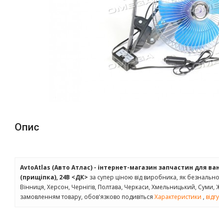
Опис
AvtoAtlas (Авто Атлас) - інтернет-магазин запчастин для ва
(прищіпка), 24В <ДК>
за супер ціною від виробника, як безнально, т
Вінниця, Херсон, Чернігів, Полтава, Черкаси, Хмельницький, Суми,
замовленням товару, обов'язково подивіться
Характеристики
,
відг