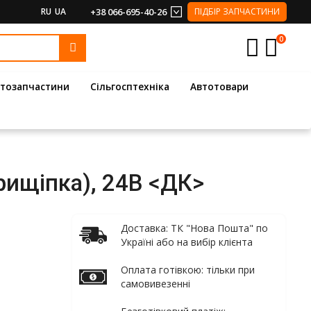
RU
UA
+38 066-695-40-26
ПІДБІР ЗАПЧАСТИНИ
0
тозапчастини
Сільгосптехніка
Автотовари
рищіпка), 24В <ДК>
Доставка: ТК "Нова Пошта" по
Україні або на вибір клієнта
Оплата готівкою: тільки при
самовивезенні