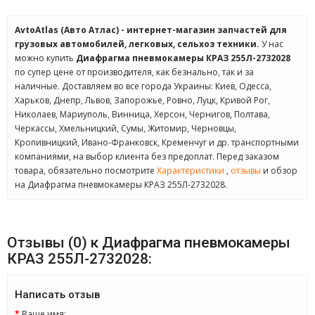
AvtoAtlas (Авто Атлас) - интернет-магазин запчастей для
грузовых автомобилей, легковых, сельхоз техники.
У нас
можно купить
Диафрагма пневмокамеры КРАЗ 255Л-2732028
по супер цене от производителя, как безнально, так и за
наличные. Доставляем во все города Украины: Киев, Одесса,
Харьков, Днепр, Львов, Запорожье, Ровно, Луцк, Кривой Рог,
Николаев, Мариуполь, Винница, Херсон, Чернигов, Полтава,
Черкассы, Хмельницкий, Сумы, Житомир, Черновцы,
Кропивницкий, Ивано-Франковск, Кременчуг и др. транспортными
компаниями, на выбор клиента без предоплат. Перед заказом
товара, обязательно посмотрите
Характеристики
,
отзывы
и обзор
на Диафрагма пневмокамеры КРАЗ 255Л-2732028.
Отзывы (0) к Диафрагма пневмокамеры
КРАЗ 255Л-2732028:
Написать отзыв
Ваше имя: