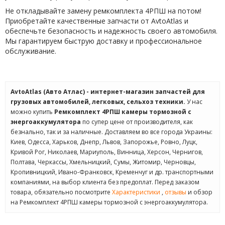
Не откладывайте замену ремкомплекта 4РПШ на потом!
Приобретайте качественные запчасти от AvtoAtlas и
обеспечьте безопасность и надежность своего автомобиля.
Мы гарантируем быструю доставку и профессиональное
обслуживание.
AvtoAtlas (Авто Атлас) - интернет-магазин запчастей для
грузовых автомобилей, легковых, сельхоз техники.
У нас
можно купить
Ремкомплект 4РПШ камеры тормозной с
энергоаккумулятора
по супер цене от производителя, как
безнально, так и за наличные. Доставляем во все города Украины:
Киев, Одесса, Харьков, Днепр, Львов, Запорожье, Ровно, Луцк,
Кривой Рог, Николаев, Мариуполь, Винница, Херсон, Чернигов,
Полтава, Черкассы, Хмельницкий, Сумы, Житомир, Черновцы,
Кропивницкий, Ивано-Франковск, Кременчуг и др. транспортными
компаниями, на выбор клиента без предоплат. Перед заказом
товара, обязательно посмотрите
Характеристики
,
отзывы
и обзор
на Ремкомплект 4РПШ камеры тормозной с энергоаккумулятора.