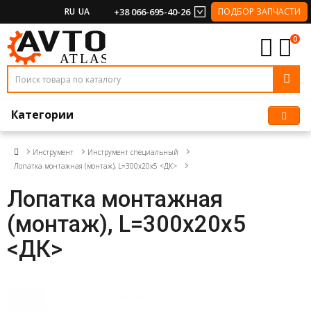
RU
UA
+38 066-695-40-26
ПОДБОР ЗАПЧАСТИ
0
Категории
Инструмент
Инструмент специальный
Лопатка монтажная (монтаж), L=300х20х5 <ДК>
Лопатка монтажная
(монтаж), L=300х20х5
<ДК>