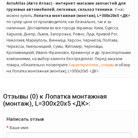
AvtoAtlas (Авто Атлас) - интернет-магазин запчастей для
грузовых автомобилей, легковых, сельхоз техники.
У нас
можно купить
Лопатка монтажная (монтаж), L=300х20х5 <ДК>
по супер цене от производителя, как безнально, так и за
наличные. Доставляем во все города Украины: Киев, Одесса,
Харьков, Днепр, Львов, Запорожье, Ровно, Луцк, Кривой Рог,
Николаев, Мариуполь, Винница, Херсон, Чернигов, Полтава,
Черкассы, Хмельницкий, Сумы, Житомир, Черновцы,
Кропивницкий, Ивано-Франковск, Кременчуг и др. транспортными
компаниями, на выбор клиента без предоплат. Перед заказом
товара, обязательно посмотрите
Характеристики
,
отзывы
и обзор
на Лопатка монтажная (монтаж), L=300х20х5 <ДК>.
Отзывы (0) к Лопатка монтажная
(монтаж), L=300х20х5 <ДК>:
Написать отзыв
Ваше имя: