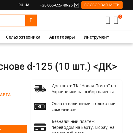
RU
UA
+38 066-695-40-26
ПОДБОР ЗАПЧАСТИ
0
Сельхозтехника
Автотовары
Инструмент
нове d-125 (10 шт.) <ДК>
Доставка: ТК "Новая Почта" по
Украине или на выбор клиента
АРТА
Оплата наличными: только при
самовывозе
Безналичный платёж:
переводом на карту, Liqpay, на
У