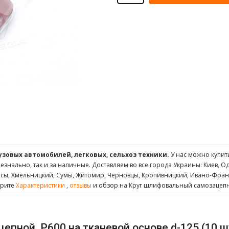
рузовых автомобилей, легковых, сельхоз техники.
У нас можно купи
безнально, так и за наличные. Доставляем во все города Украины: Киев, Од
ассы, Хмельницкий, Сумы, Житомир, Черновцы, Кропивницкий, Ивано-Фран
трите
Характеристики
,
отзывы
и обзор на Круг шлифовальный самозацепной
пной, Р600 на тканевой основе d-125 (10 ш