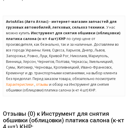
AvtoAtlas (Авто Атлас) - интернет-магазин запчастей для
грузовых автомобилей, легковых, сельхоз техники.
У нас
можно купить
Инструмент для снятия обшивки (облицовки)
платика салона (к-кт 4 шт) КНР
по супер цене от
производителя, как безнально, так и за наличные. Доставляем во
все города Украины: Киев, Одесса, Харьков, Днепр, Львов,
Запорожье, Ровно, Луцк, Кривой Рог, Николаев, Мариуполь,
Винница, Херсон, Чернигов, Полтава, Черкассы, Хмельницкий,
Сумы, Житомир, Черновцы, Кропивницкий, Ивано-Франковск,
Кременчуг и др. транспортными компаниями, на выбор клиента
без предоплат. Перед заказом товара, обязательно посмотрите
Характеристики
,
отзывы
и обзор на Инструмент для снятия
обшивки (облицовки) платика салона (к-кт 4 шт) КНР.
Отзывы (0) к Инструмент для снятия
обшивки (облицовки) платика салона (к-кт
4 шт) КНР: