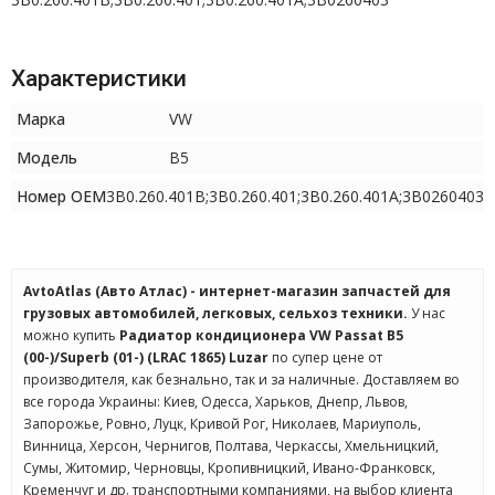
Характеристики
Марка
VW
Модель
B5
Номер OEM
3B0.260.401B;3B0.260.401;3B0.260.401A;3B0260403
AvtoAtlas (Авто Атлас) - интернет-магазин запчастей для
грузовых автомобилей, легковых, сельхоз техники.
У нас
можно купить
Радиатор кондиционера VW Passat B5
(00-)/Superb (01-) (LRAC 1865) Luzar
по супер цене от
производителя, как безнально, так и за наличные. Доставляем во
все города Украины: Киев, Одесса, Харьков, Днепр, Львов,
Запорожье, Ровно, Луцк, Кривой Рог, Николаев, Мариуполь,
Винница, Херсон, Чернигов, Полтава, Черкассы, Хмельницкий,
Сумы, Житомир, Черновцы, Кропивницкий, Ивано-Франковск,
Кременчуг и др. транспортными компаниями, на выбор клиента