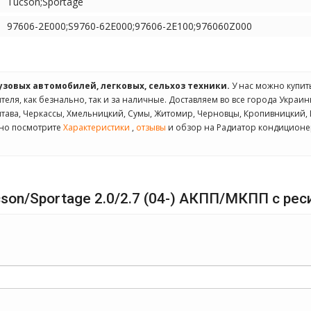
Tucson;Sportage
97606-2E000;S9760-62E000;97606-2E100;976060Z000
рузовых автомобилей, легковых, сельхоз техники.
У нас можно купи
теля, как безнально, так и за наличные. Доставляем во все города Украины
олтава, Черкассы, Хмельницкий, Сумы, Житомир, Черновцы, Кропивницкий
ьно посмотрите
Характеристики
,
отзывы
и обзор на Радиатор кондиционера
on/Sportage 2.0/2.7 (04-) АКПП/МКПП с рес