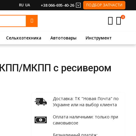
RU
UA
+38 066-695-40-26
ПОДБОР ЗАПЧАСТИ
0
Сельхозтехника
Автотовары
Инструмент
 АКПП/МКПП с ресивером
Доставка: ТК "Новая Почта" по
Украине или на выбор клиента
Оплата наличными: только при
самовывозе
Безналичный платёж: