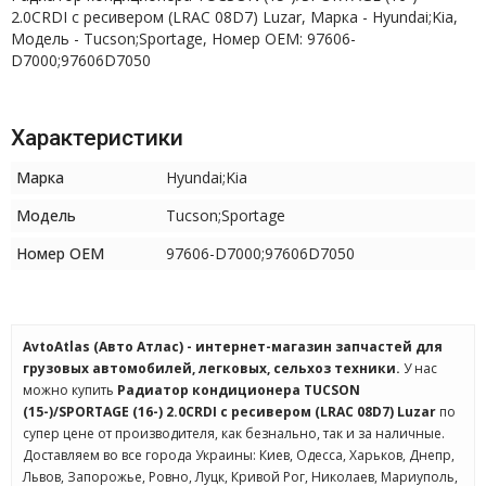
2.0CRDI с ресивером (LRAC 08D7) Luzar, Марка - Hyundai;Kia,
Модель - Tucson;Sportage, Номер OEM: 97606-
D7000;97606D7050
Характеристики
Марка
Hyundai;Kia
Модель
Tucson;Sportage
Номер OEM
97606-D7000;97606D7050
AvtoAtlas (Авто Атлас) - интернет-магазин запчастей для
грузовых автомобилей, легковых, сельхоз техники.
У нас
можно купить
Радиатор кондиционера TUCSON
(15-)/SPORTAGE (16-) 2.0CRDI с ресивером (LRAC 08D7) Luzar
по
супер цене от производителя, как безнально, так и за наличные.
Доставляем во все города Украины: Киев, Одесса, Харьков, Днепр,
Львов, Запорожье, Ровно, Луцк, Кривой Рог, Николаев, Мариуполь,