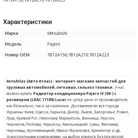
Характеристики
Марка
Mitsubishi
Модель
Pajero
Номер OEM
7812A156;7812A210;7812A223
AvtoAtlas (Авто Атлас) - интернет-магазин запчастей для
грузовых автомобилей, легковых, сельхоз техники.
У нас
можно купить
Радиатор кондиционера Pajero IV (06-) с
ресивером (LRAC 11189) Luzar
по супер цене от производителя,
как безнально, так и за наличные. Доставляем во все города
Украины: Киев, Одесса, Харьков, Днепр, Львов, Запорожье, Ровно,
Луцк, Кривой Рог, Николаев, Мариуполь, Винница, Херсон,
Чернигов, Полтава, Черкассы, Хмельницкий, Сумы, Житомир,
Черновцы, Кропивницкий, Ивано-Франковск, Кременчуг и др.
транспортными компаниями, на выбор клиента без предоплат.