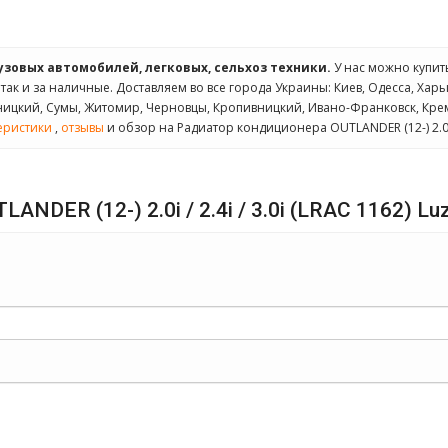
рузовых автомобилей, легковых, сельхоз техники.
У нас можно купи
так и за наличные. Доставляем во все города Украины: Киев, Одесса, Харь
ьницкий, Сумы, Житомир, Черновцы, Кропивницкий, Ивано-Франковск, Кре
еристики
,
отзывы
и обзор на Радиатор кондиционера OUTLANDER (12-) 2.0i / 2
DER (12-) 2.0i / 2.4i / 3.0i (LRAC 1162) Luz