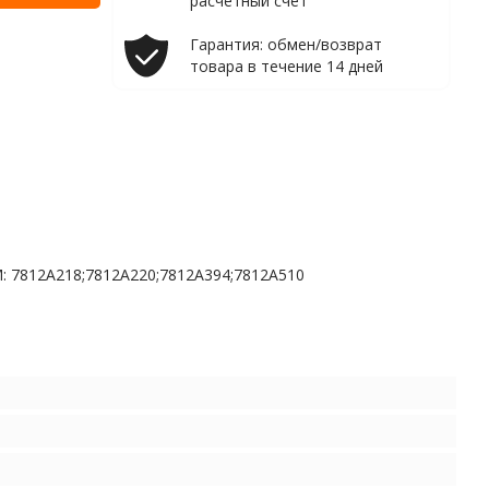
расчетный счет
Гарантия: обмен/возврат
товара в течение 14 дней
OEM: 7812A218;7812A220;7812A394;7812A510