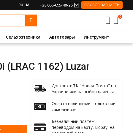
RU
UA
+38 066-695-40-26
ПОДБОР ЗАПЧАСТИ
0
Сельхозтехника
Автотовары
Инструмент
0i (LRAC 1162) Luzar
Доставка: ТК "Новая Почта" по
Украине или на выбор клиента
Оплата наличными: только при
самовывозе
Безналичный платёж:
переводом на карту, Liqpay, на
У