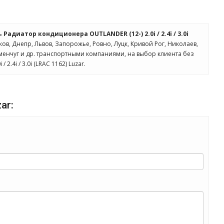
ть
Радиатор кондиционера OUTLANDER (12-) 2.0i / 2.4i / 3.0i
ков, Днепр, Львов, Запорожье, Ровно, Луцк, Кривой Рог, Николаев,
менчуг и др. транспортными компаниями, на выбор клиента без
.4i / 3.0i (LRAC 1162) Luzar.
ar: