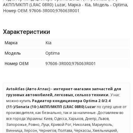
АКПП/МКПП (LRAC 08R0) Luzar, Марка - Kia, Модель - Optima,
Номер OEM: 97606-3R000;976063R001
Характеристики
Марка
Kia
Модель
Optima
Номер OEM
97606-3R000;976063R001
AvtoAtlas (Авто Атлас) - интернет-магазин запчастей для
грузовых автомобилей, легковых, сельхоз техники.
У нас
можно купить
Радиатор кондиционера Optima 2.0/2.4
(11-)/Sonata (10-) АКПП/МКПП (LRAC 08R0) Luzar
по супер цене от
производителя, как безнально, так и за наличные. Доставляем во
все города Украины: Киев, Одесса, Харьков, Днепр, Львов,
Запорожье, Ровно, Луцк, Кривой Рог, Николаев, Мариуполь,
Винница, Херсон, Чернигов, Полтава, Черкассы, Хмельницкий,