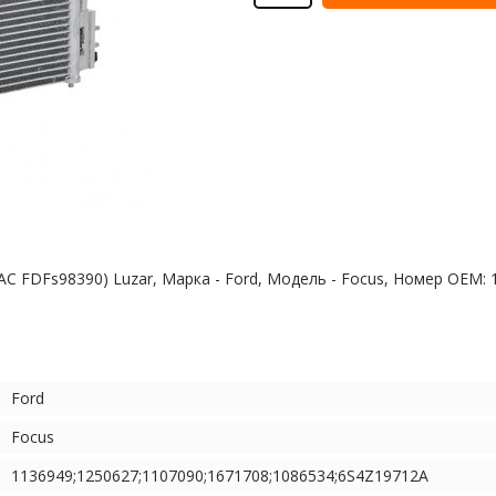
0i (LRAC FDFs98390) Luzar, Марка - Ford, Модель - Focus, Номер O
Ford
Focus
1136949;1250627;1107090;1671708;1086534;6S4Z19712A