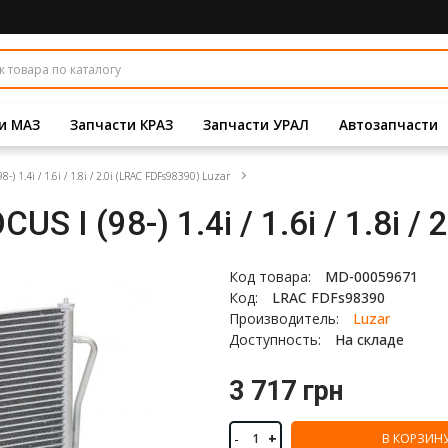
и МАЗ
Запчасти КРАЗ
Запчасти УРАЛ
Автозапчасти
 1.4i / 1.6i / 1.8i / 2.0i (LRAC FDFs98390) Luzar
 I (98-) 1.4i / 1.6i / 1.8i /
Код товара:
MD-00059671
Код:
LRAC FDFs98390
Производитель:
Luzar
Доступность:
На складе
3 717 грн
-
+
В КОРЗИН