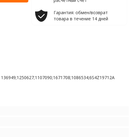
расчетный счет
Гарантия: обмен/возврат
товара в течение 14 дней
EM: 1136949;1250627;1107090;1671708;1086534;6S4Z19712A