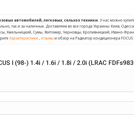
рузовых автомобилей, легковых, сельхоз техники.
У нас можно купи
льно, так и за наличные. Доставляем во все города Украины: Киев, Одесса
ассы, Хмельницкий, Сумы, Житомир, Черновцы, Кропивницкий, Ивано-Фран
трите
Характеристики
,
отзывы
и обзор на Радиатор кондиционера FOCUS I (98-)
 (98-) 1.4i / 1.6i / 1.8i / 2.0i (LRAC FDFs983