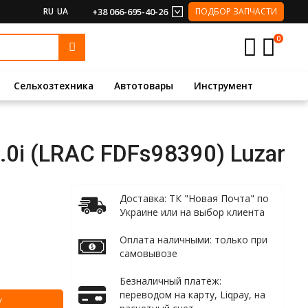
RU
UA
+38 066-695-40-26
ПОДБОР ЗАПЧАСТИ
0
Сельхозтехника
Автотовары
Инструмент
 2.0i (LRAC FDFs98390) Luzar
Доставка: ТК "Новая Почта" по
Украине или на выбор клиента
Оплата наличными: только при
самовывозе
Безналичный платёж:
переводом на карту, Liqpay, на
У