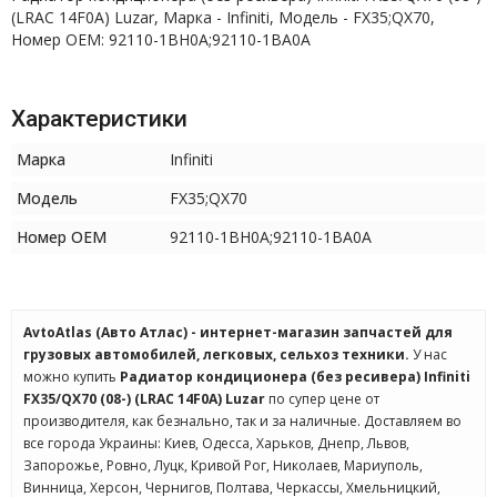
(LRAC 14F0A) Luzar, Марка - Infiniti, Модель - FX35;QX70,
Номер OEM: 92110-1BH0A;92110-1BA0A
Характеристики
Марка
Infiniti
Модель
FX35;QX70
Номер OEM
92110-1BH0A;92110-1BA0A
AvtoAtlas (Авто Атлас) - интернет-магазин запчастей для
грузовых автомобилей, легковых, сельхоз техники.
У нас
можно купить
Радиатор кондиционера (без ресивера) Infiniti
FX35/QX70 (08-) (LRAC 14F0A) Luzar
по супер цене от
производителя, как безнально, так и за наличные. Доставляем во
все города Украины: Киев, Одесса, Харьков, Днепр, Львов,
Запорожье, Ровно, Луцк, Кривой Рог, Николаев, Мариуполь,
Винница, Херсон, Чернигов, Полтава, Черкассы, Хмельницкий,