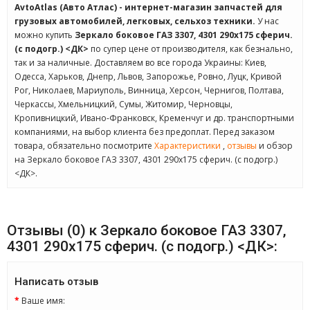
AvtoAtlas (Авто Атлас) - интернет-магазин запчастей для
грузовых автомобилей, легковых, сельхоз техники.
У нас
можно купить
Зеркало боковое ГАЗ 3307, 4301 290х175 сферич.
(с подогр.) <ДК>
по супер цене от производителя, как безнально,
так и за наличные. Доставляем во все города Украины: Киев,
Одесса, Харьков, Днепр, Львов, Запорожье, Ровно, Луцк, Кривой
Рог, Николаев, Мариуполь, Винница, Херсон, Чернигов, Полтава,
Черкассы, Хмельницкий, Сумы, Житомир, Черновцы,
Кропивницкий, Ивано-Франковск, Кременчуг и др. транспортными
компаниями, на выбор клиента без предоплат. Перед заказом
товара, обязательно посмотрите
Характеристики
,
отзывы
и обзор
на Зеркало боковое ГАЗ 3307, 4301 290х175 сферич. (с подогр.)
<ДК>.
Отзывы (0) к Зеркало боковое ГАЗ 3307,
4301 290х175 сферич. (с подогр.) <ДК>:
Написать отзыв
Ваше имя: