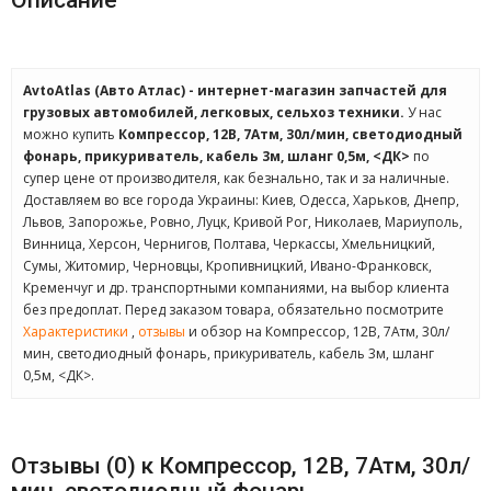
Описание
AvtoAtlas (Авто Атлас) - интернет-магазин запчастей для
грузовых автомобилей, легковых, сельхоз техники.
У нас
можно купить
Компрессор, 12В, 7Атм, 30л/мин, светодиодный
фонарь, прикуриватель, кабель 3м, шланг 0,5м, <ДК>
по
супер цене от производителя, как безнально, так и за наличные.
Доставляем во все города Украины: Киев, Одесса, Харьков, Днепр,
Львов, Запорожье, Ровно, Луцк, Кривой Рог, Николаев, Мариуполь,
Винница, Херсон, Чернигов, Полтава, Черкассы, Хмельницкий,
Сумы, Житомир, Черновцы, Кропивницкий, Ивано-Франковск,
Кременчуг и др. транспортными компаниями, на выбор клиента
без предоплат. Перед заказом товара, обязательно посмотрите
Характеристики
,
отзывы
и обзор на Компрессор, 12В, 7Атм, 30л/
мин, светодиодный фонарь, прикуриватель, кабель 3м, шланг
0,5м, <ДК>.
Отзывы (0) к Компрессор, 12В, 7Атм, 30л/