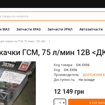
и МАЗ
Запчасти КРАЗ
Запчасти УРАЛ
Автозапчасти
 для перекачки ГСМ, 75 л/мин 12В <ДК>
качки ГСМ, 75 л/мин 12В <Д
Код товара:
DK-EX56
Код:
DK-EX56
Производитель:
ДОРОЖНАЯ К
Доступность:
На складе
12 149 грн
-
+
В КОРЗИН