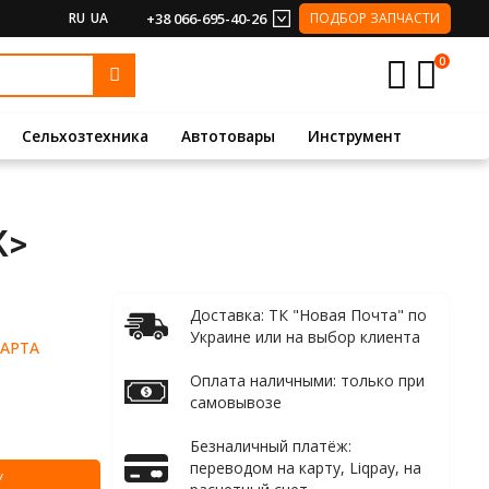
RU
UA
+38 066-695-40-26
ПОДБОР ЗАПЧАСТИ
0
Сельхозтехника
Автотовары
Инструмент
К>
Доставка: ТК "Новая Почта" по
Украине или на выбор клиента
АРТА
Оплата наличными: только при
самовывозе
Безналичный платёж:
переводом на карту, Liqpay, на
У