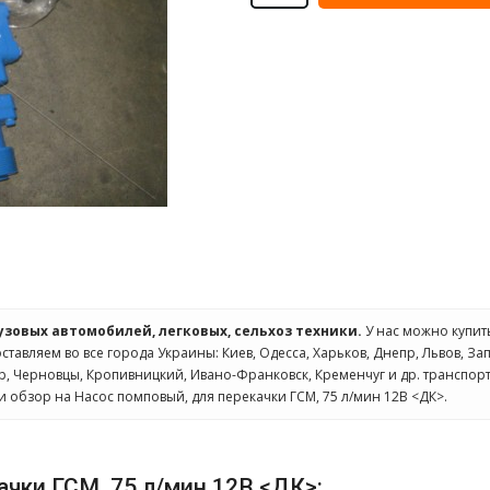
рузовых автомобилей, легковых, сельхоз техники.
У нас можно купи
оставляем во все города Украины: Киев, Одесса, Харьков, Днепр, Львов, З
ир, Черновцы, Кропивницкий, Ивано-Франковск, Кременчуг и др. транспо
и обзор на Насос помповый, для перекачки ГСМ, 75 л/мин 12В <ДК>.
ачки ГСМ, 75 л/мин 12В <ДК>: