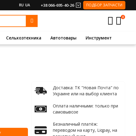
RU
UA
+38 066-695-40-26
ПОДБОР ЗАПЧАСТИ
0
Сельхозтехника
Автотовары
Инструмент
Доставка: ТК "Новая Почта" по
Украине или на выбор клиента
Оплата наличными: только при
самовывозе
Безналичный платёж:
переводом на карту, Liqpay, на
У