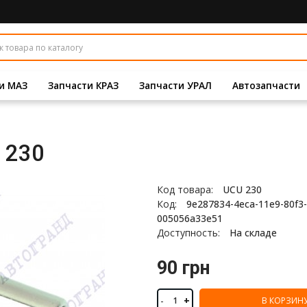
и МАЗ
Запчасти КРАЗ
Запчасти УРАЛ
Автозапчасти
 230
Код товара:
UCU 230
Код:
9e287834-4eca-11e9-80f3-
005056a33e51
Доступность:
На складе
90 грн
-
+
В КОРЗИН